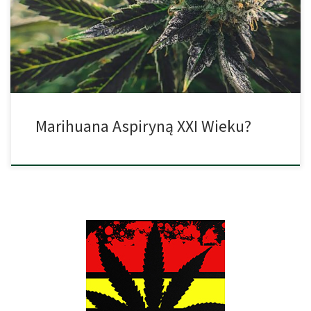
tylko można mieć. Coraz więcej badań pokazuje, że marihuana
ma pozytywny wpływ na ludzki organizm i że może go skutecznie
chronić. […]
Marihuana Aspiryną XXI Wieku?