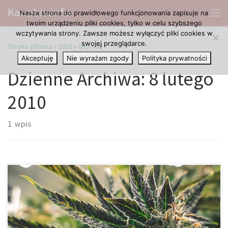
Kanabis.info
Nasza strona do prawidłowego funkcjonowania zapisuje na
Przejdź do treści
Me
twoim urządzeniu pliki cookies, tylko w celu szybszego
wczytywania strony. Zawsze możesz wyłączyć pliki cookies w
swojej przeglądarce.
Strona główna
»
2010
»
luty
»
08
Akceptuję
Nie wyrażam zgody
Polityka prywatności
Dzienne Archiwa:
8 lutego
2010
1 wpis
Większa część ludzi słysząc o marihuanie od razu ma przed
oczami obraz narkomana ze strzykawką i agresywnych ćpunów.
Jest to jednak najbardziej błędna wizja na temat tej rośliny, jaką