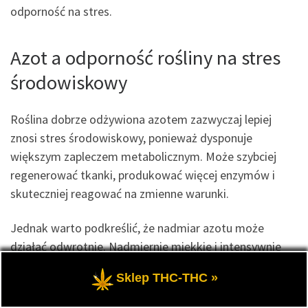
odporność na stres.
Azot a odporność rośliny na stres
środowiskowy
Roślina dobrze odżywiona azotem zazwyczaj lepiej
znosi stres środowiskowy, ponieważ dysponuje
większym zapleczem metabolicznym. Może szybciej
regenerować tkanki, produkować więcej enzymów i
skuteczniej reagować na zmienne warunki.
Jednak warto podkreślić, że nadmiar azotu może
działać odwrotnie. Nadmiernie miękkie i intensywnie
rosnące tkanki bywają mniej odporne na stres,
Sklep THC-THC »
ponieważ są bardziej „delikatne” i metabolicznie
kosztowne w utrzymaniu. W tym sensie azot działa jak