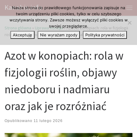
Kanabis.info
Nasza strona do prawidłowego funkcjonowania zapisuje na
Przejdź do treści
Me
twoim urządzeniu pliki cookies, tylko w celu szybszego
wczytywania strony. Zawsze możesz wyłączyć pliki cookies w
swojej przeglądarce.
Strona główna
»
Uprawa Konopi
»
Azot w konopiach: rola w fizjologii
roślin, objawy niedoboru i nadmiaru oraz jak je rozróżniać
Akceptuję
Nie wyrażam zgody
Polityka prywatności
Azot w konopiach: rola w
fizjologii roślin, objawy
niedoboru i nadmiaru
oraz jak je rozróżniać
Opublikowano
11 lutego 2026