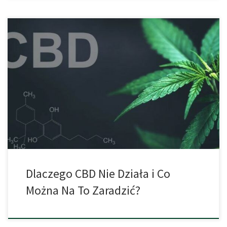
„Dlaczego CBD na mnie nie działa?“ Pytanie, które często wynika
z fałszywych oczekiwań, dezinformacji i nieporozumień. W tym
artykule zostaną omówione zarówno czynniki fizjologiczne, jak i
psychologiczne, które odgrywają rolę w działaniu CBD. Brak
Środków Przeciwbólowych – Brak Natychmiastowego Działania
CBD nie jest środkiem przeciwbólowym w klasycznym tego słowa
znaczeniu. […]
Dlaczego CBD Nie Działa i Co
Można Na To Zaradzić?