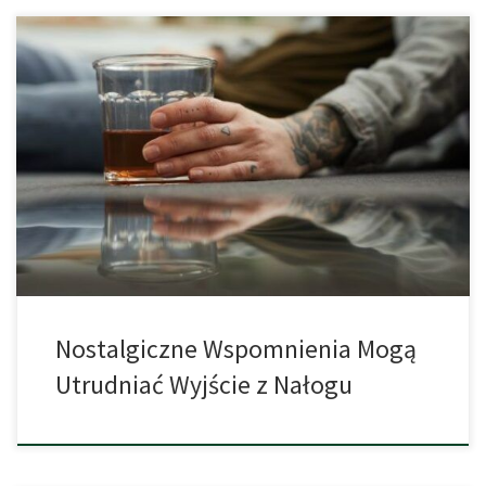
Wspomnienia mogą być podstępne. Zwłaszcza, gdy pokazują
przeszłość w lepszym świetle. To pokazuje publikacja o wpływie
nostalgii na wyjście z uzależnienia. Rzucić czy znowu zacząć
konsumować? Po odstawieniu narkotyku uczucia i myśli mogą się
zmieniać. Z jednej strony istnieje pragnienie zaprzestania
konsumpcji, ponieważ negatywne skutki są przeważające. Z
drugiej strony, […]
Nostalgiczne Wspomnienia Mogą
Utrudniać Wyjście z Nałogu