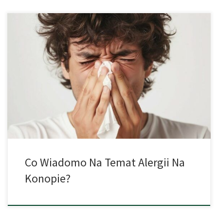
Alergia na konopie indyjskie? Tak, ona naprawdę istnieje. Dwa
badania przeglądowe wyjaśniają, co obecnie wiadomo na temat
alergii na konopie indyjskie. Pewna 29-letnia kobieta odczuwała
m.in. swędzenie w gardle i trudności w oddychaniu bezpośrednio
po zażyciu. Już pierwszy joint wywołał u niej silne reakcje
alergiczne. Sprawa została opisana w czasopiśmie […]
Co Wiadomo Na Temat Alergii Na
Konopie?