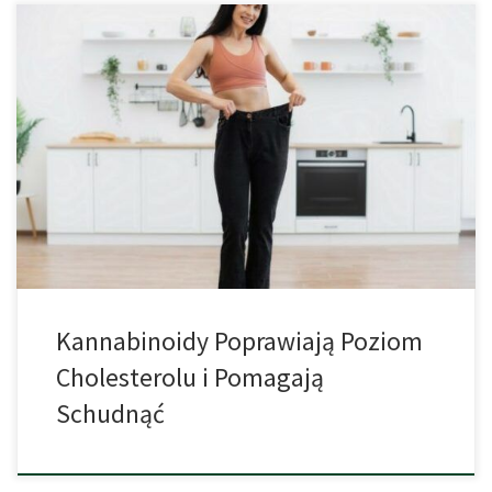
Konopie indyjskie i zawarte w nich kannabinoidy nie tylko
pobudzają apetyt, ale też mogą zwiększyć wytrzymałość fizyczną.
Obecnie wiadomo również, że wpływają one na metabolizm i w
ten sposób ograniczają przyrost masy ciała. Współczesne badania
ponownie zajęły się kwestią masy ciała i poziomu cholesterolu i
po raz kolejny doszły do […]
Kannabinoidy Poprawiają Poziom
Cholesterolu i Pomagają
Schudnąć