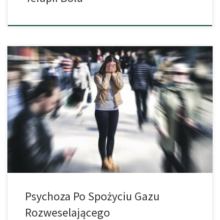
25-letnia kobieta cierpi na urojenia i halucynacje. Według studium
przypadku z Maroka prawdopodobnie przyczyną było regularne
spożywanie podtlenku azotu. Kobieta po raz pierwszy wdychała
podtlenek azotu na imprezie. Spodobało jej się to tak bardzo, że
zażywała go dalej przez ponad rok. Ostatnio było to nawet 100
balonów wypełnionych gazem rozweselającym […]
Psychoza Po Spożyciu Gazu
Rozweselającego