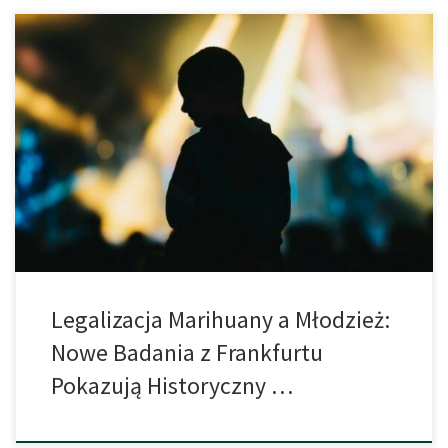
Konserwatywne ostrzeżenia obalone: Nowe badanie z Frankfurtu
pokazuje wyraźny spadek spożycia konopi wśród młodzieży –
mimo (a może właśnie dzięki) legalizacji. Wbrew obawom
przeciwników legalizacji, konsumpcja marihuany wśród
niemieckiej młodzieży spadła do rekordowo niskiego poziomu.
Tak wynika z najnowszego raportu opublikowanego w 2024 roku
przez zespół badawczy z Frankfurtu nad […]
Legalizacja Marihuany a Młodzież:
Nowe Badania z Frankfurtu
Pokazują Historyczny …