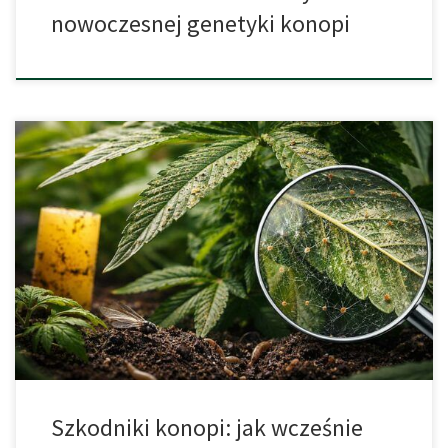
nowoczesnej genetyki konopi
Uprawa konopi to proces wymagający uważności,
systematyczności i dobrej znajomości reakcji roślin na warunki
środowiskowe. Znaczenie ma nie tylko jakość podłoża, ilość
światła, poziom wilgotności czy właściwe odżywienie, lecz także
umiejętność szybkiego rozpoznawania zagrożeń biologicznych.
Jednym z najczęściej bagatelizowanych problemów są właśnie
szkodniki w uprawie konopi, które potrafią przez długi […]
Szkodniki konopi: jak wcześnie