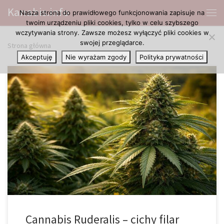
Kanabis.info
Nasza strona do prawidłowego funkcjonowania zapisuje na
Przejdź do treści
Me
twoim urządzeniu pliki cookies, tylko w celu szybszego
wczytywania strony. Zawsze możesz wyłączyć pliki cookies w
swojej przeglądarce.
Strona główna
Akceptuję
Nie wyrażam zgody
Polityka prywatności
W debacie o konopiach niemal cała uwaga od lat koncentruje się
wokół dwóch najlepiej znanych gatunków: Cannabis sativa oraz
Cannabis indica. To właśnie one dominują w opisach dotyczących
profilu działania, aromatu, smaku, charakterystyki wzrostu, czasu
kwitnienia oraz zastosowań rekreacyjnych i terapeutycznych. W
praktyce to sativa i indica zbudowały główną narrację […]
Cannabis Ruderalis – cichy filar