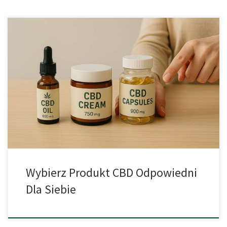
Rosnąca dostępność produktów z CBD Jeśli mieszkasz w kraju,
gdzie marihuana jest legalna, masz do dyspozycji coraz szerszy
wybór produktów zawierających CBD. Mogą to być oleje, kapsułki,
susz do waporyzacji, kosmetyki czy nawet produkty spożywcze.
Zróżnicowana oferta daje wiele możliwości, ale też stawia przed
konsumentami wyzwanie – jak wybrać produkt […]
Wybierz Produkt CBD Odpowiedni
Dla Siebie