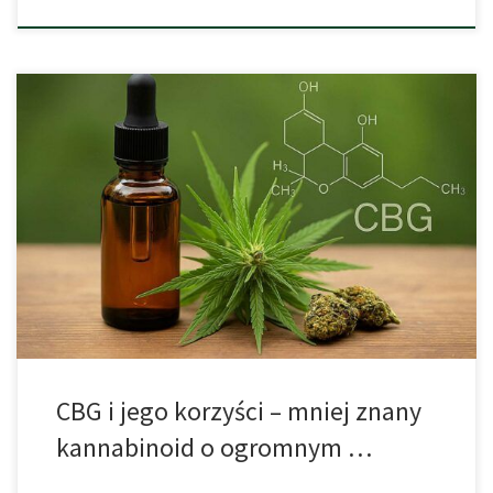
Kannabigerol (CBG) to niepsychoaktywny kannabinoid występujący
naturalnie w konopiach. Choć jest mniej znany niż CBD czy THC,
badania naukowe pokazują, że może odgrywać kluczową rolę w
terapii wielu chorób – od jaskry i schorzeń jelit po chorobę
Huntingtona oraz nowotwory. Dowiedz się, czym jest CBG, jak
działa i dlaczego zyskuje […]
CBG i jego korzyści – mniej znany
kannabinoid o ogromnym …