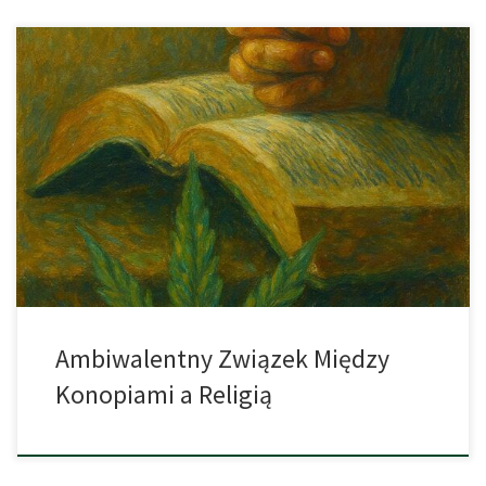
Z czym kojarzy się połączenie pojęć „religia” i „marihuana”?
Jedną z pierwszych asocjacji jest zazwyczaj ruch Rastafari,
szczególnie silnie obecny na Jamajce, który dzięki swojemu
najsłynniejszemu przedstawicielowi, Bobowi Marleyowi, zyskał
światową rozpoznawalność. Można powiedzieć, że Rastafarianie
używają konopi w kontekście medytacji i modlitwy –– choć wielu z
nich podkreśla, że […]
Ambiwalentny Związek Między
Konopiami a Religią