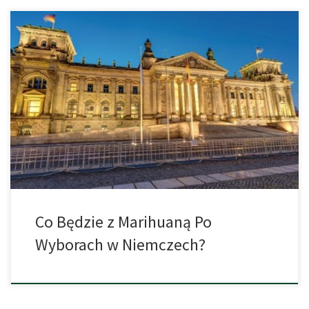
Obecnie prognozy przewidują, że w najbliższą niedzielę, 23
lutego 2025 w Niemczech wybory wygra frakcja partii CDU/CSU, a
ma największe szanse na reprezentowanie kraju na stanowisku
kanclerza ma Friedrich Merz. W ten sposób władzę zyskują
konserwatyści, którzy od początku konsekwentnie prezentują się
jako zdecydowani przeciwnicy legalizacji konopi indyjskich i już
[…]
Co Będzie z Marihuaną Po
Wyborach w Niemczech?