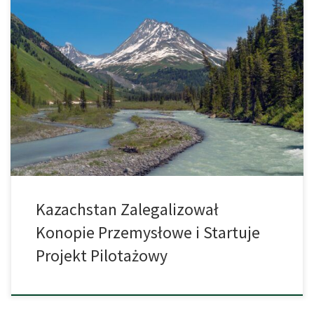
W Kazachstanie właśnie wybiła nowa era przemysłu rolniczego,
gdyż oficjalnie zalegalizowano uprawę konopi włóknistych. Na tym
jednak nie koniec, ponieważ jednocześnie wystartowano z
projektem pilotażowym, mającym na celu wsparcie gałęzi
przemysłu, które są powiązane z naturą, oraz zatrudnienie w
sektorze rolniczym. Wszystko to ma na celu zachęcenie przemysłu
oraz rolników […]
Kazachstan Zalegalizował
Konopie Przemysłowe i Startuje
Projekt Pilotażowy