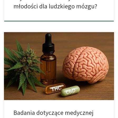
młodości dla ludzkiego mózgu?
Coraz więcej badań naukowych potwierdza, że medyczna
marihuana może skutecznie zmniejszać częstotliwość i nasilenie
migren, stanowiąc alternatywę dla tradycyjnych leków
przeciwbólowych. Kannabinoidy takie jak CBD i THC oddziałują na
układ endokannabinoidowy, regulując odczuwanie bólu, reakcję
zapalną oraz napięcie mięśni. Zrozumienie działania tych
substancji pozwala lepiej dobrać odpowiednią terapię oraz
odmiany […]
Badania dotyczące medycznej