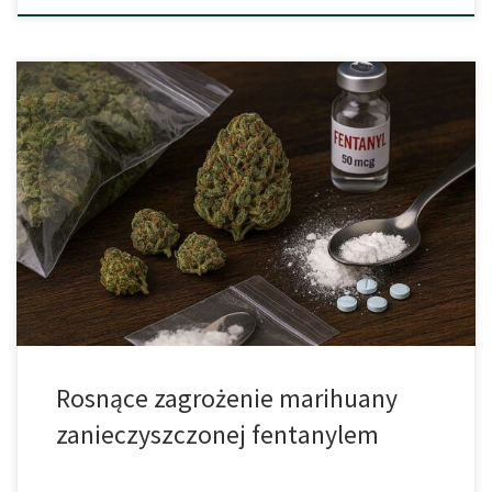
Jeszcze kilkanaście lat temu marihuana była postrzegana jako
„miękki” narkotyk, szczególnie w porównaniu z heroiną czy
kokainą. Wielu traktowało ją jako substancję stosunkowo
bezpieczną, której ryzyko ogranicza się głównie do efektów
ubocznych związanych z psychiką czy układem oddechowym.
Dziś jednak rynek narkotykowy zmienia się w niepokojącym
kierunku. Coraz częściej pojawiają […]
Rosnące zagrożenie marihuany
zanieczyszczonej fentanylem