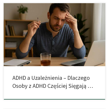
Kiedy Nadpobudliwość Spotyka Się z Ryzykiem Uzależnienia
Wśród osób zmagających się z uzależnieniami od substancji
psychoaktywnych wyjątkowo duży odsetek stanowią osoby z ADHD
– zespołem nadpobudliwości psychoruchowej z deficytem uwagi.
To zaburzenie, które często zaczyna się w dzieciństwie, może
wpływać nie tylko na sposób funkcjonowania w szkole czy pracy,
ale […]
ADHD a Uzależnienia – Dlaczego
Osoby z ADHD Częściej Sięgają …