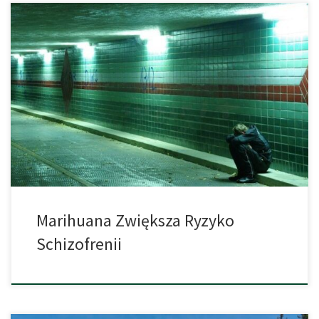
Spożywanie konopi indyjskich i schizofrenia są ze sobą
powiązane. Ale czy konopie mogą również powodować
psychotyczne zaburzenia? Naukowcy przeanalizowali aktualny
stan wiedzy. Schizofrenia jest ciężką chorobą psychiczną. Jej
typowe objawy to zaburzenia myślenia i objawy psychotyczne.
Wiele badań zajmowało się kwestią, czy zażywanie konopi może
powodować schizofrenię. Zespół badawczy z […]
Marihuana Zwiększa Ryzyko
Schizofrenii