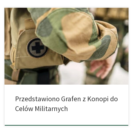
Niestety, w ciągu ostatnich trzech lat musieliśmy przyzwyczaić się
do codziennych wiadomości o wojnie panującej u naszych
wschodnich sąsiadów. Regularnie pojawiają się również
doniesienia na temat nowoczesnych systemów uzbrojenia. W
takich czasach równolegle postępuje rozwój nowatorskiej
technologii, która teraz sięgnęła również po roślinę konopi. Już
wcześniej, szczególnie w ostatnich latach, […]
Przedstawiono Grafen z Konopi do
Celów Militarnych