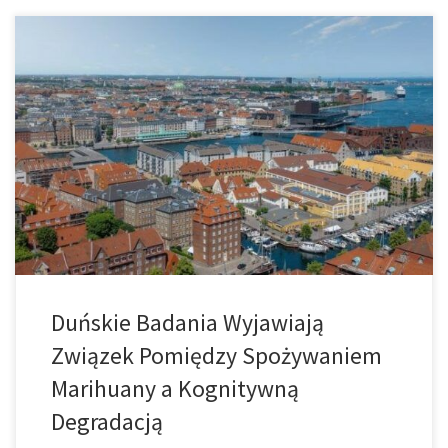
Powszechnie uważa się, że zażywanie konopi indyjskich nadal
wiąże się z pogorszeniem stanu psychicznego. Jest to jedno z
najbardziej uporczywych uprzedzeń, które utrzymuje się do dziś i
jest bardzo trudne do wyeliminowania z umysłów przeciwników
legalizacji. W ostatnich latach przeprowadzono kilka badań, które
ostatecznie nie wykazały statystycznie istotnego związku między
[…]
Duńskie Badania Wyjawiają
Związek Pomiędzy Spożywaniem
Marihuany a Kognitywną
Degradacją