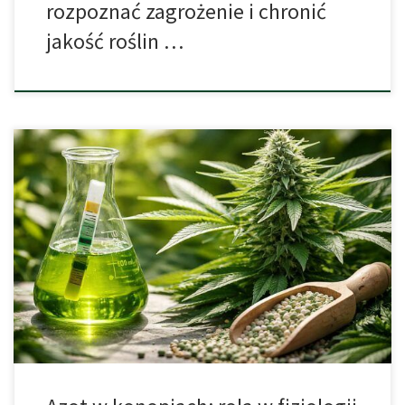
rozpoznać zagrożenie i chronić
jakość roślin …
Azot jest jednym z najważniejszych pierwiastków w fizjologii roślin
i jednocześnie jednym z tych składników, które najczęściej
wywołują dyskusje, błędne interpretacje oraz problemy
diagnostyczne. W przypadku roślin z rodzaju Cannabis jego
znaczenie jest szczególnie widoczne, ponieważ konopie
charakteryzują się bardzo intensywnym metabolizmem, szybkim
tempem budowy tkanek oraz dużym zapotrzebowaniem na […]