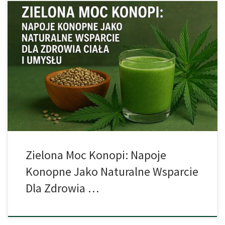
Współczesna dietetyka coraz częściej sięga po naturalne składniki
roślinne jako źródło zdrowia i dobrego samopoczucia. Wśród nich
coraz większą popularnością cieszą się napoje z konopi, które
wyróżniają się wyjątkowo bogatym profilem odżywczym i
wielowymiarowym wpływem na organizm człowieka. Co sprawia,
że napoje konopne są tak cenne? Jakie właściwości zdrowotne
oferują? […]
Zielona Moc Konopi: Napoje
Konopne Jako Naturalne Wsparcie
Dla Zdrowia …