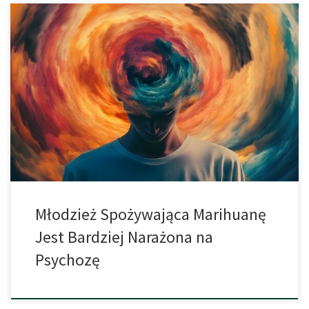
Najnowsze badania z Kanady ostrzegają, że nastolatki palący
marihuanę są 11 razy bardziej narażone na zaburzenia
psychotyczne. Nasz mózg to niezwykle złożona sieć miliardów
neuronów. Liczba połączeń między komórkami nerwowymi sięga
bilionów. Ten cud ewolucji jest dostarczany do narodzin w
pewnego rodzaju stanie domyślnym. Prawie wszystkie potrzebne
komórki nerwowe już […]
Młodzież Spożywająca Marihuanę
Jest Bardziej Narażona na
Psychozę