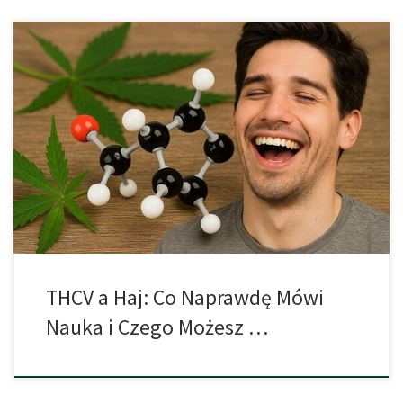
W Skrócie THCV (tetrahydrokannabiwarin) to rzadziej omawiany
kannabinoid, który może modulować działanie THC. W małych
badaniach dodatek THCV do THC osłabiał subiektywną
intensywność „haju”, a także łagodził typowe skutki uboczne THC,
jak „mgła” poznawcza czy przyspieszone tętno. Podawane
osobno, THCV zazwyczaj nie wywołuje silnych efektów
psychoaktywnych w typowych dawkach. Efekt […]
THCV a Haj: Co Naprawdę Mówi
Nauka i Czego Możesz …