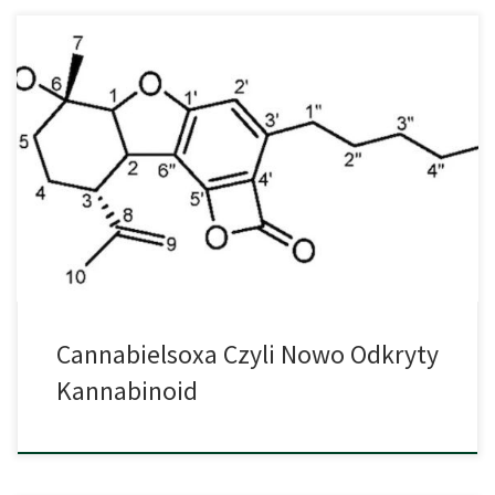
W opublikowanym w czasopiśmie Pharmaceuticals badaniu
zespół naukowców z Korei Południowej poinformował o
zidentyfikowaniu nowego kannabinoidu. Ponadto zebrali oni kilka
spostrzeżeń dotyczących potencjału kannabinoidów w
zwalczaniu nowotworów. W skład 14-osobowego zespołu
wchodzili zarówno naukowcy z agencji rządowych, jak i naukowcy
z uniwersytetów. Nowo odkryta substancja to cannabielsoxa,
kolejny kannabinoid naturalnie […]
Cannabielsoxa Czyli Nowo Odkryty
Kannabinoid