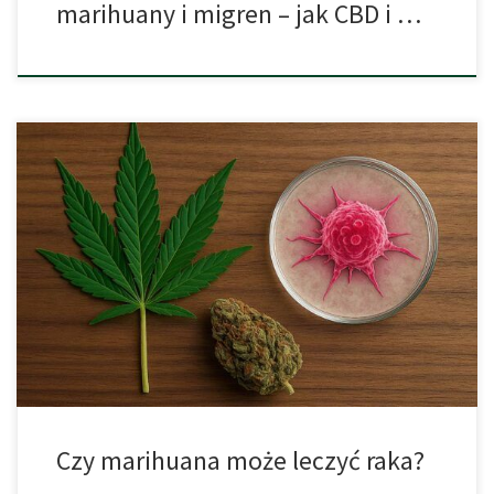
marihuany i migren – jak CBD i …
Nowotwory to choroba, która dotyka ogromną część
społeczeństwa – szacuje się, że u nawet 39% osób zostanie
zdiagnozowany rak w ciągu ich życia. W praktyce oznacza to, że
niemal każdy, bezpośrednio lub pośrednio, spotyka się z tą
chorobą – czy to sam, czy poprzez bliskich. Współcześni
onkolodzy coraz częściej wykazują […]
Czy marihuana może leczyć raka?