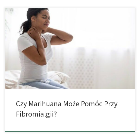
Fibromialgia jest przewlekłą i trudną do zdiagnozowania chorobą,
która objawia się rozległymi bólami, skurczami mięśni,
zmęczeniem i często zaburzeniami snu. Szczególnie trudne jest
to, że objawy te są często trudne do obiektywnej oceny przez
lekarzy. Pacjenci często już jako dziecko cierpią na silne bóle
głowy, a z czasem pojawią się […]
Czy Marihuana Może Pomóc Przy
Fibromialgii?