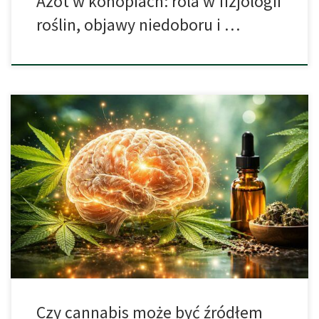
Azot w konopiach: rola w fizjologii
roślin, objawy niedoboru i …
THC a proces starzenia się układu nerwowego Czy THC może
spowalniać starzenie się mózgu? Poznaj wyniki badań naukowców
z Uniwersytetu w Bonn, którzy wykazali poprawę pamięci i funkcji
poznawczych u starszych myszy, a dziś sprawdzają ten
mechanizm u ludzi. Starzenie się mózgu a THC – przełomowe
odkrycie naukowców z Bonn […]
Czy cannabis może być źródłem