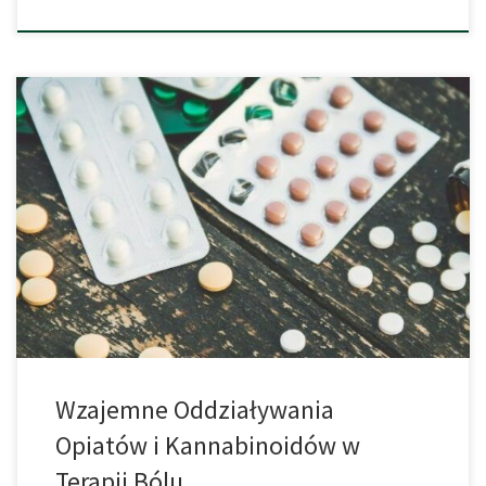
Opiaty są zdecydowanie jednym z najważniejszych środków
przeciwbólowych znanych w medycynie. Bez opiatów
przeprowadzenie operacji byłoby niemożliwe. Żadna inna grupa
leków nie eliminuje bólu tak skutecznie, jak opiaty. W przypadku
wielu silnych przewlekłych bólów opiaty służą również jako
lekarstwo. Jednak ten silny efekt ma również swoją ciemną stronę.
Opiaty mają […]
Wzajemne Oddziaływania
Opiatów i Kannabinoidów w
Terapii Bólu