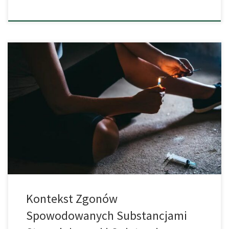
W badaniu przeprowadzonym w Szwecji przeanalizowano
przyczyny zgonów spowodowanych używkami lub opioidami.
Czasami zażywanie narkotyków kończy się śmiercią. Często
przyczyną takich zgonów są opioidy, takie jak heroina lub fentanyl.
Ponadto w przypadkach zgonów związanych z narkotykami
często są wykrywane substancje pobudzające, takie jak kokaina
lub amfetamina. Szwedzki zespół badawczy w […]
Kontekst Zgonów
Spowodowanych Substancjami