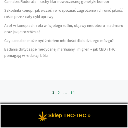
Cannabis Ruderalis – cichy filar nowoczesnej genetyki konopi
Szkodniki konopi: jak wcześnie rozpoznać zagrożenie i chronić jakość
roślin przez cały cykl uprawy
Azot w konopiach: rola w fizjologii roślin, objawy niedoboru i nadmiaru
oraz jak je rozróżniać
Czy cannabis może być źródłem młodości dla ludzkiego mózgu?
Badania dotyczące medycznej marihuany i migren – jak CBD i THC
pomagają w redukcji bólu
Nawigacja po wpisach
1
2
…
11
St
STARSZE WPISY
Sklep THC-THC »