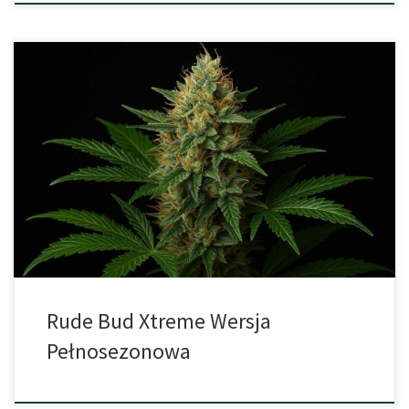
Rude Bud Xtreme Feminizowane – pełna recenzja ekspercka i
przewodnik uprawy Rude Bud Xtreme Feminizowane to odmiana
feminizowana o przewadze Indica, stworzona przez THC-THC z
myślą o mocnych plonach i stosunkowo szybkim kwitnieniu dla
odmian pełno sezonowych. To „fast flowering” / półautomat –
pełny sezon, ale przyspieszony dzięki genetyce. Dane […]
Rude Bud Xtreme Wersja
Pełnosezonowa