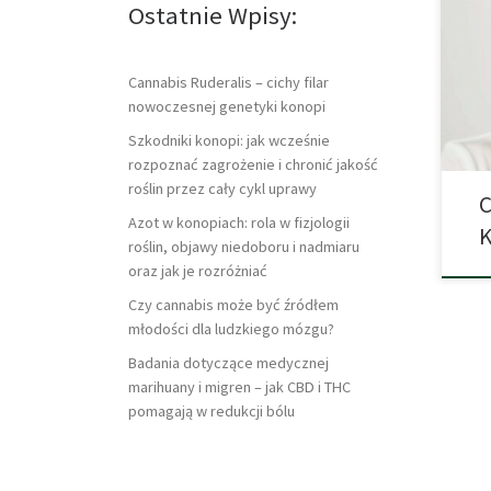
Ostatnie Wpisy:
tema
odcz
bezp
siln
Cannabis Ruderalis – cichy filar
czas
nowoczesnej genetyki konopi
Szkodniki konopi: jak wcześnie
rozpoznać zagrożenie i chronić jakość
roślin przez cały cykl uprawy
C
Azot w konopiach: rola w fizjologii
K
roślin, objawy niedoboru i nadmiaru
oraz jak je rozróżniać
Czy cannabis może być źródłem
młodości dla ludzkiego mózgu?
Badania dotyczące medycznej
marihuany i migren – jak CBD i THC
pomagają w redukcji bólu