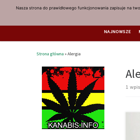
Nasza strona do prawidłowego funkcjonowania zapisuje na twoi
Przejdź do treści
NAJNOWSZE
Strona główna
»
Alergia
Al
1 wpi
Aler
bada