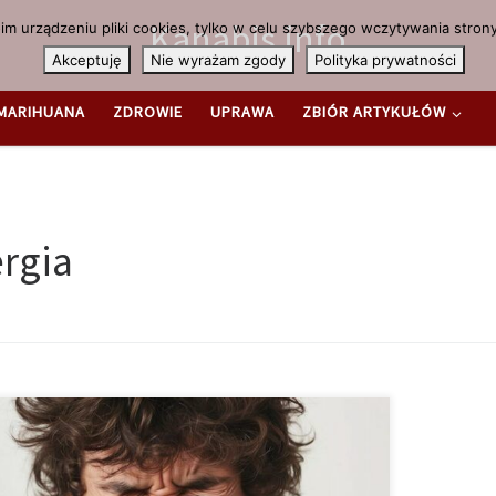
Kanabis.info
m urządzeniu pliki cookies, tylko w celu szybszego wczytywania strony
Akceptuję
Nie wyrażam zgody
Polityka prywatności
MARIHUANA
ZDROWIE
UPRAWA
ZBIÓR ARTYKUŁÓW
ergia
s
gia na konopie indyjskie? Tak, ona naprawdę istnieje. Dwa
nia przeglądowe wyjaśniają, co obecnie wiadomo na