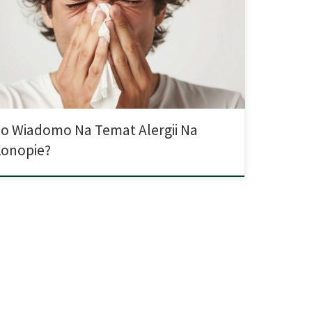
t alergii na konopie indyjskie. Pewna 29-letnia kobieta
uwała m.in. swędzenie w gardle i trudności w oddychaniu
ośrednio po zażyciu. Już pierwszy joint wywołał u niej
e reakcje alergiczne. Sprawa została opisana w
opiśmie […]
o Wiadomo Na Temat Alergii Na
onopie?