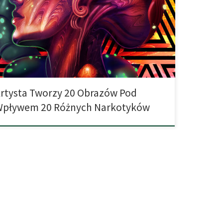
otyków i pod ich wpływem stworzyć 20 różnych obrazów.
ba przyznać, że wyniki jego pracy są imponujące. Butylon
Kodeina Marihuana Alkohol Podtlenek azotu Kokaina
ocybina (Grzybki halucynogenne) 4-HO-MIPT Poppers DMT
r 25l MXE […]
rtysta Tworzy 20 Obrazów Pod
Wpływem 20 Różnych Narkotyków