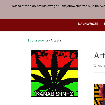
Nasza strona do prawidłowego funkcjonowania zapisuje na twoi
Przejdź do treści
NAJNOWSZE
Strona główna
»
Artysta
Ar
1 wpi
Bria
któr