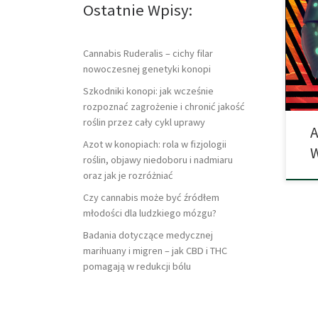
Ostatnie Wpisy:
nark
Trze
GHB 
Psyl
Cannabis Ruderalis – cichy filar
Ethe
nowoczesnej genetyki konopi
Szkodniki konopi: jak wcześnie
rozpoznać zagrożenie i chronić jakość
roślin przez cały cykl uprawy
A
Azot w konopiach: rola w fizjologii
roślin, objawy niedoboru i nadmiaru
oraz jak je rozróżniać
Czy cannabis może być źródłem
młodości dla ludzkiego mózgu?
Badania dotyczące medycznej
marihuany i migren – jak CBD i THC
pomagają w redukcji bólu