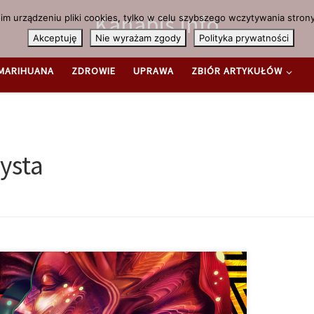
Kanabis.info
m urządzeniu pliki cookies, tylko w celu szybszego wczytywania strony
Akceptuję
Nie wyrażam zgody
Polityka prywatności
MARIHUANA
ZDROWIE
UPRAWA
ZBIÓR ARTYKUŁÓW
tysta
s
n “Pixel-Pusha” z San Francisco to grafik komputerowy,
y postanowił przez 20 dni spożywać 20 różnych