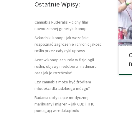
Ostatnie Wpisy:
prez
przy
Bara
fest
Cannabis Ruderalis – cichy filar
podc
nowoczesnej genetyki konopi
Szkodniki konopi: jak wcześnie
rozpoznać zagrożenie i chronić jakość
roślin przez cały cykl uprawy
C
Azot w konopiach: rola w fizjologii
n
roślin, objawy niedoboru i nadmiaru
oraz jak je rozróżniać
Czy cannabis może być źródłem
młodości dla ludzkiego mózgu?
Badania dotyczące medycznej
marihuany i migren – jak CBD i THC
pomagają w redukcji bólu