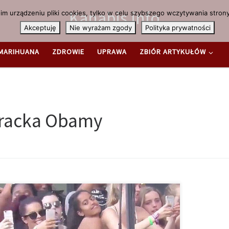
Kanabis.info
m urządzeniu pliki cookies, tylko w celu szybszego wczytywania strony
Akceptuję
Nie wyrażam zgody
Polityka prywatności
MARIHUANA
ZDROWIE
UPRAWA
ZBIÓR ARTYKUŁÓW
racka Obamy
s
acie, że dzieci polityków są ułożone, dobrze
owane i święte? Ten przykład pokazuje, że nawet dzieci