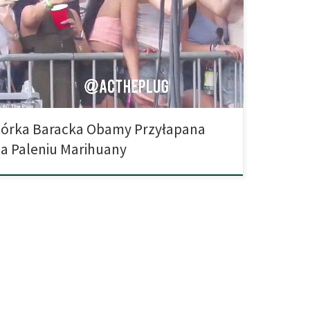
ydentów potrafią grzeszyć. Malia Obama została
łapana na paleniu marihuany. Malia to najstarsza córka
cka Obamy. Nagrano ją na paleniu marihuany podczas
iwalu Lollapalooza w Chicago. “Przyłapałem Malię
zas palenia trawki i mam zdjęcia, […]
órka Baracka Obamy Przyłapana
a Paleniu Marihuany