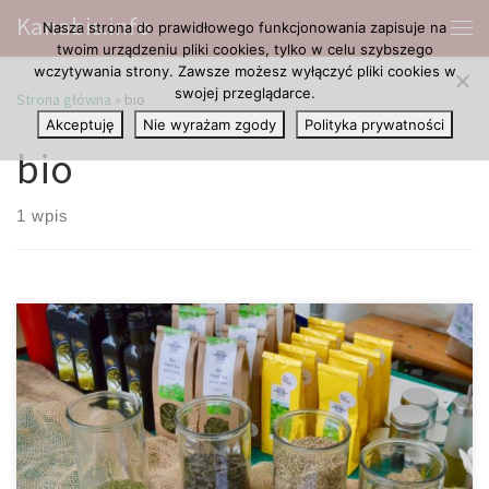
Kanabis.info
Nasza strona do prawidłowego funkcjonowania zapisuje na
Przejdź do treści
Me
twoim urządzeniu pliki cookies, tylko w celu szybszego
wczytywania strony. Zawsze możesz wyłączyć pliki cookies w
swojej przeglądarce.
Strona główna
»
bio
Akceptuję
Nie wyrażam zgody
Polityka prywatności
bio
1 wpis
Produkty konopne stają się coraz bardziej popularne. Ostatnio
wiele sklepów oraz drogerii zaobserwowało, że
zapotrzebowanie klientów na produkty zawierające konopie lub
nasiona konopi stale rośnie. Nie podaje się dokładnych danych
dotyczących sprzedaży osiągniętej dzięki tym produktom ani ich
udziału w całości asortymentu. Jednak obecnie są one dobrze