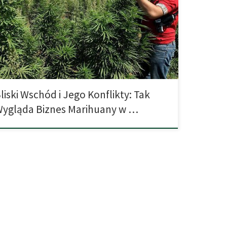
 jej sąsiednie kraje żyją w permanentnej niepewności, a
ty innymi sprawami rząd kraju całkowicie ignoruje takie
wy jak uprawa konopi indyjskich, która wcześniej była w
i aż przesadnie nadzorowana i ścigana. Syryjczycy w 2011
 rozpoczęli pokojową rewolucję przeciwko rządowi […]
liski Wschód i Jego Konflikty: Tak
ygląda Biznes Marihuany w …