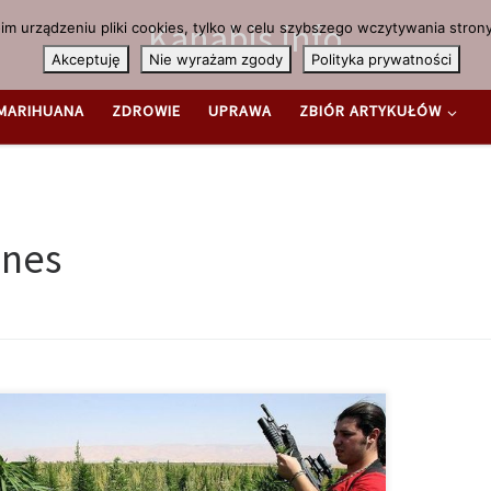
Kanabis.info
m urządzeniu pliki cookies, tylko w celu szybszego wczytywania strony
Akceptuję
Nie wyrażam zgody
Polityka prywatności
MARIHUANA
ZDROWIE
UPRAWA
ZBIÓR ARTYKUŁÓW
znes
s
a w Syrii niemalże całkowicie zniszczyła ten kraj. Oprócz