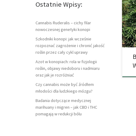
tego
Ostatnie Wpisy:
zaję
spra
Syri
Cannabis Ruderalis – cichy filar
roku
nowoczesnej genetyki konopi
Szkodniki konopi: jak wcześnie
rozpoznać zagrożenie i chronić jakość
roślin przez cały cykl uprawy
B
Azot w konopiach: rola w fizjologii
W
roślin, objawy niedoboru i nadmiaru
oraz jak je rozróżniać
Czy cannabis może być źródłem
młodości dla ludzkiego mózgu?
Badania dotyczące medycznej
marihuany i migren – jak CBD i THC
pomagają w redukcji bólu