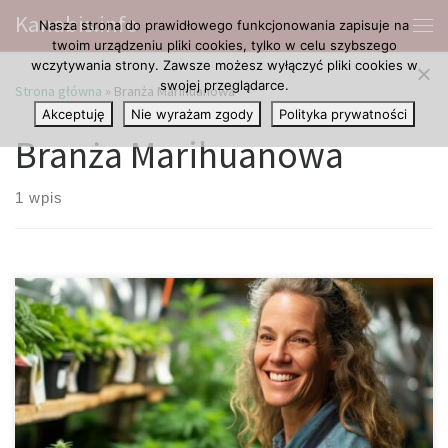
Kanabis.info
Nasza strona do prawidłowego funkcjonowania zapisuje na
Przejdź do treści
Me
twoim urządzeniu pliki cookies, tylko w celu szybszego
wczytywania strony. Zawsze możesz wyłączyć pliki cookies w
swojej przeglądarce.
Strona główna
»
Branża Marihuanowa
Akceptuję
Nie wyrażam zgody
Polityka prywatności
Branża Marihuanowa
1 wpis
Legalizacja marihuany do celów medycznych lub rekreacyjnych
ma wiele zalet. Zamiast marnować pieniądze podatników i
energię na ściganie konsumentów, gospodarkę napędza legalna
branża wykorzystująca odnawialne surowce. W końcu przemysł
konopny generuje znaczne wpływy z podatków nie tylko ze
sprzedaży towarów, ale za korzystne można uznać także wiele