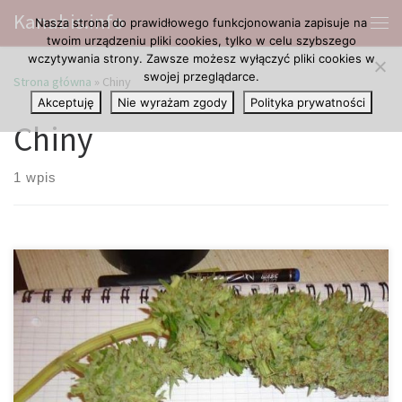
Kanabis.info
Nasza strona do prawidłowego funkcjonowania zapisuje na
Przejdź do treści
Me
twoim urządzeniu pliki cookies, tylko w celu szybszego
wczytywania strony. Zawsze możesz wyłączyć pliki cookies w
swojej przeglądarce.
Strona główna
»
Chiny
Akceptuję
Nie wyrażam zgody
Polityka prywatności
Chiny
1 wpis
Rynek konopny w Chinach jest baaaardzo duzy, dlatego uprawa
konopi jest tam całkowicie legalna. Prawo traktuje tylko handel
haszyszem jako nielegalny, jednak nie jego posiadanie. Palenie
marihuany w miejscach publicznych było legalne, jednak im
bardziej Pekin stawał się internacjonalny, tym bardziej zmieniały