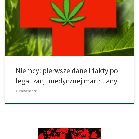
Wielu niemieckich pacjentów na to czekało, aby od lat obiecany
łatwiejszy dostęp do medycznej marihuany wreszcie stał się
rzeczywistością. Wraz z wejściem w życie nowego prawa, które
nastąpiło 10 marca tego roku lekarze w Niemczech otrzymali
wreszcie możliwość przepisywania swoim pacjentom ten nowy
lek. W między czasie stało się jednak […]
Niemcy: pierwsze dane i fakty po
legalizacji medycznej marihuany
1 komentarz