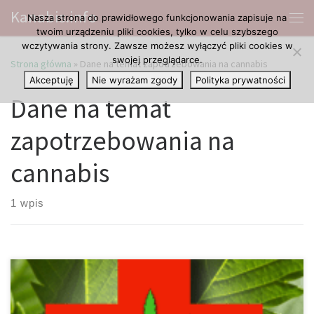
Kanabis.info
Nasza strona do prawidłowego funkcjonowania zapisuje na
Przejdź do treści
Me
twoim urządzeniu pliki cookies, tylko w celu szybszego
wczytywania strony. Zawsze możesz wyłączyć pliki cookies w
swojej przeglądarce.
Strona główna
»
Dane na temat zapotrzebowania na cannabis
Akceptuję
Nie wyrażam zgody
Polityka prywatności
Dane na temat
zapotrzebowania na
cannabis
1 wpis