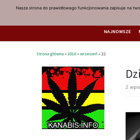
Nasza strona do prawidłowego funkcjonowania zapisuje na twoi
Przejdź do treści
NAJNOWSZE
Strona główna
»
2016
»
wrzesień
»
22
Dz
2 wpi
Duża
że j