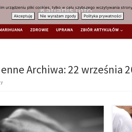
Kanabis.info
m urządzeniu pliki cookies, tylko w celu szybszego wczytywania strony
Akceptuję
Nie wyrażam zgody
Polityka prywatności
MARIHUANA
ZDROWIE
UPRAWA
ZBIÓR ARTYKUŁÓW
ienne Archiwa:
22 września 
sy
 część chorych na raka, którzy próbują marihuany, uważa,
Jak poda
est ona bardzo skuteczna pod względem łagodzenia
legaliz