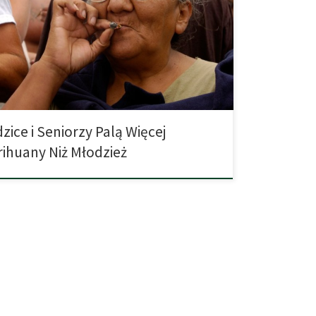
iczba nastolatków, którzy ją palą, ale za to znacznie
liczba osób dorosłych, chętnie sięgających po tą
 Największy wzrost palaczy marihuany odnotowano w
sób pomiędzy 55 a 64 rokiem życia. Wzrost wyniósł
zice i Seniorzy Palą Więcej
ihuany Niż Młodzież