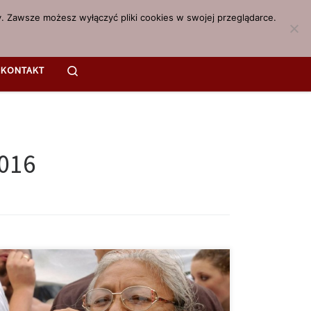
. Zawsze możesz wyłączyć pliki cookies w swojej przeglądarce.
Search
KONTAKT
2016
je Centers for Disease Control and Prevention
acja marihuany w stanie Colorado spowodowała, że