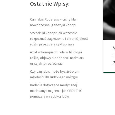
Ostatnie Wpisy:
obja
najb
lecz
Mari
Cannabis Ruderalis – cichy filar
chor
nowoczesnej genetyki konopi
Szkodniki konopi: jak wcześnie
rozpoznać zagrożenie i chronić jakość
roślin przez cały cykl uprawy
M
Azot w konopiach: rola w fizjologii
L
roślin, objawy niedoboru i nadmiaru
oraz jak je rozróżniać
Czy cannabis może być źródłem
młodości dla ludzkiego mózgu?
Badania dotyczące medycznej
marihuany i migren – jak CBD i THC
pomagają w redukcji bólu