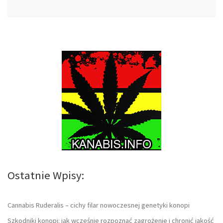
Ostatnie Wpisy:
Cannabis Ruderalis – cichy filar nowoczesnej genetyki konopi
Szkodniki konopi: jak wcześnie rozpoznać zagrożenie i chronić jakość