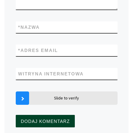
*
NAZWA
*
ADRES EMAIL
WITRYNA INTERNETOWA
Slide to verify