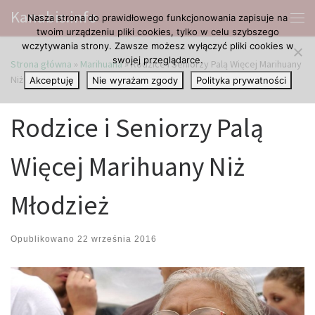
Kanabis.info
Nasza strona do prawidłowego funkcjonowania zapisuje na
Przejdź do treści
Me
twoim urządzeniu pliki cookies, tylko w celu szybszego
wczytywania strony. Zawsze możesz wyłączyć pliki cookies w
swojej przeglądarce.
Strona główna
»
Marihuana
»
Rodzice i Seniorzy Palą Więcej Marihuany
Niż Młodzież
Akceptuję
Nie wyrażam zgody
Polityka prywatności
Rodzice i Seniorzy Palą
Więcej Marihuany Niż
Młodzież
Opublikowano
22 września 2016