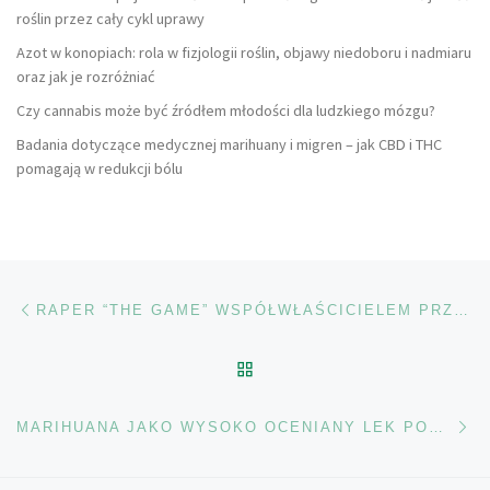
roślin przez cały cykl uprawy
Azot w konopiach: rola w fizjologii roślin, objawy niedoboru i nadmiaru
oraz jak je rozróżniać
Czy cannabis może być źródłem młodości dla ludzkiego mózgu?
Badania dotyczące medycznej marihuany i migren – jak CBD i THC
pomagają w redukcji bólu
Nawigacja wpisu
Poprzedni wpis
RAPER “THE GAME” WSPÓŁWŁAŚCICIELEM PRZYCHODNI Z MEDYCZNĄ MARIHUANĄ
POWRÓT DO LISTY POS
Na
MARIHUANA JAKO WYSOKO OCENIANY LEK POD WZGLĘDEM SKUTECZNOŚCI U PACJENTÓW Z RAKIEM