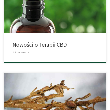
wiadomości z ostatnich 12 miesięcy na różne tematy. Podanie
domiejscowe: dwa badania wykazały, że CBD może być
podawane naskórnie u zwierząt w postaci żelu lub maści 1% […]
Nowości o Terapii CBD
1 komentarz
Pierwszy raz archeologom udało się odkryć rośliny konopi
indyjskich, które są zachowane w dobrym stanie. W chińskim
Turpan Basin archeolodzy odkopali grób 35-letniego mężczyzny z
Kaukazu, który został pochowany około 2500 lat temu na