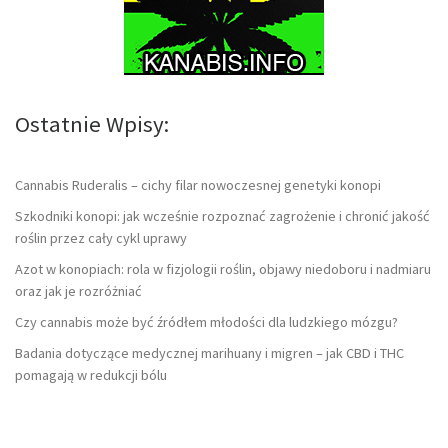
Ostatnie Wpisy:
Cannabis Ruderalis – cichy filar nowoczesnej genetyki konopi
Szkodniki konopi: jak wcześnie rozpoznać zagrożenie i chronić jakość
roślin przez cały cykl uprawy
Azot w konopiach: rola w fizjologii roślin, objawy niedoboru i nadmiaru
oraz jak je rozróżniać
Czy cannabis może być źródłem młodości dla ludzkiego mózgu?
Badania dotyczące medycznej marihuany i migren – jak CBD i THC
pomagają w redukcji bólu