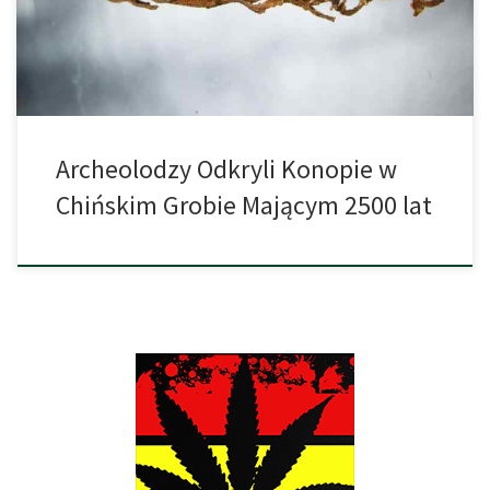
drewnianym łożu w towarzystwie marihuany. W grobie znaleziono
aż trzynaście sadzonek konopi o długości 90cm. Archeolodzy […]
Archeolodzy Odkryli Konopie w
Chińskim Grobie Mającym 2500 lat