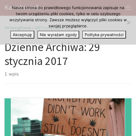
Kanabis.info
Nasza strona do prawidłowego funkcjonowania zapisuje na
Przejdź do treści
Me
twoim urządzeniu pliki cookies, tylko w celu szybszego
wczytywania strony. Zawsze możesz wyłączyć pliki cookies w
swojej przeglądarce.
Strona główna
»
2017
»
styczeń
»
29
Akceptuję
Nie wyrażam zgody
Polityka prywatności
Dzienne Archiwa:
29
stycznia 2017
1 wpis
Podczas gdy większość państw na rozprzestrzenianie nowych
psychoaktywnych substancji reaguje zaostrzeniem prawa i nowymi
paragrafami, irlandzki parlament jest właśnie w trakcie badania