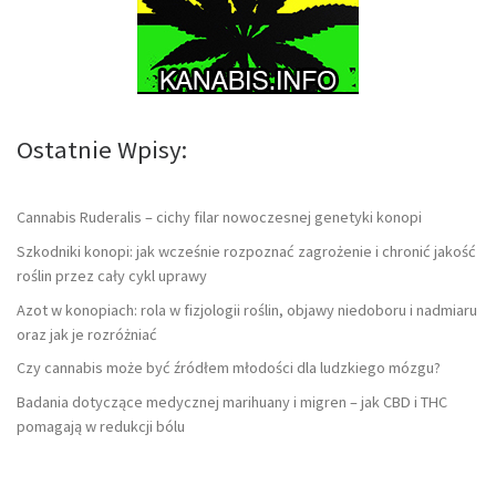
Ostatnie Wpisy:
Cannabis Ruderalis – cichy filar nowoczesnej genetyki konopi
Szkodniki konopi: jak wcześnie rozpoznać zagrożenie i chronić jakość
roślin przez cały cykl uprawy
Azot w konopiach: rola w fizjologii roślin, objawy niedoboru i nadmiaru
oraz jak je rozróżniać
Czy cannabis może być źródłem młodości dla ludzkiego mózgu?
Badania dotyczące medycznej marihuany i migren – jak CBD i THC
pomagają w redukcji bólu