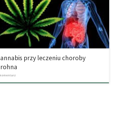
oznacznie znane, dlatego nie może ona być leczona
czynowo, a jedynie symptomatycznie. Obecnie w Polsce
jestrowanych jest około 10.000 osób chorujących na tę
padłość i ich liczba od początku XIX wieku stale wzrasta.
oba […]
annabis przy leczeniu choroby
Crohna
 komentarz