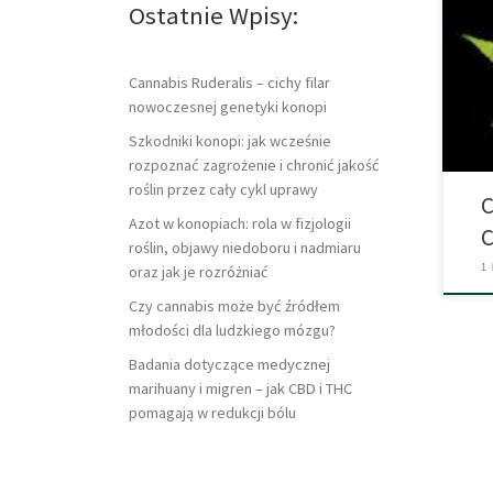
Ostatnie Wpisy:
jedn
przy
zare
przy
Cannabis Ruderalis – cichy filar
Chor
nowoczesnej genetyki konopi
Szkodniki konopi: jak wcześnie
rozpoznać zagrożenie i chronić jakość
roślin przez cały cykl uprawy
C
Azot w konopiach: rola w fizjologii
roślin, objawy niedoboru i nadmiaru
oraz jak je rozróżniać
1
Czy cannabis może być źródłem
młodości dla ludzkiego mózgu?
Badania dotyczące medycznej
marihuany i migren – jak CBD i THC
pomagają w redukcji bólu