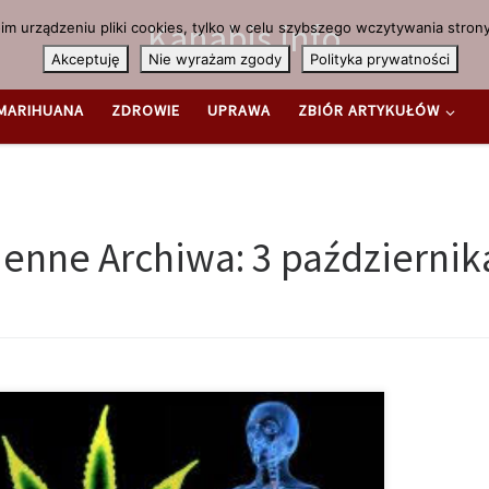
Kanabis.info
m urządzeniu pliki cookies, tylko w celu szybszego wczytywania strony
Akceptuję
Nie wyrażam zgody
Polityka prywatności
MARIHUANA
ZDROWIE
UPRAWA
ZBIÓR ARTYKUŁÓW
ienne Archiwa:
3 październik
s
oba Crohn to przewlekło-zapalna choroba jelit, której
bieg jest napadowy. Powody powstania tej choroby nie są