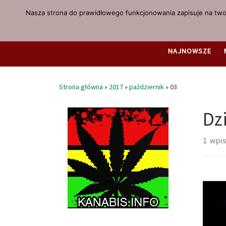
Nasza strona do prawidłowego funkcjonowania zapisuje na twoi
Przejdź do treści
NAJNOWSZE
Strona główna
»
2017
»
październik
»
03
Dz
1 wpi
Chor
prze