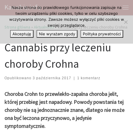
Kanabis.info
Nasza strona do prawidłowego funkcjonowania zapisuje na
Przejdź do treści
Me
twoim urządzeniu pliki cookies, tylko w celu szybszego
wczytywania strony. Zawsze możesz wyłączyć pliki cookies w
swojej przeglądarce.
Strona główna
»
Aktualności
»
Cannabis przy leczeniu choroby Crohna
Akceptuję
Nie wyrażam zgody
Polityka prywatności
Cannabis przy leczeniu
choroby Crohna
Opublikowano
3 października 2017
|
1 komentarz
Choroba Crohn to przewlekło-zapalna choroba jelit,
której przebieg jest napadowy. Powody powstania tej
choroby nie są jednoznacznie znane, dlatego nie może
ona być leczona przyczynowo, a jedynie
symptomatycznie.