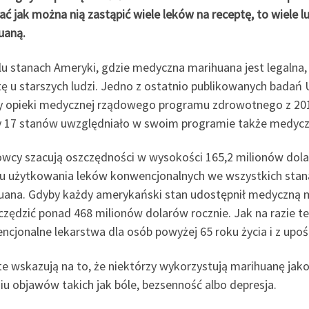
ć jak można nią zastąpić wiele leków na receptę, to wiele l
uaną.
lu stanach Ameryki, gdzie medyczna marihuana jest legaln
ę u starszych ludzi. Jedno z ostatnio publikowanych badań 
y opieki medycznej rządowego programu zdrowotnego z 2013 
 17 stanów uwzględniało w swoim programie także medycz
wcy szacują oszczędności w wysokości 165,2 milionów dola
u użytkowania leków konwencjonalnych we wszystkich stan
uana. Gdyby każdy amerykański stan udostępnił medyczną 
czędzić ponad 468 milionów dolarów rocznie. Jak na razie t
cjonalne lekarstwa dla osób powyżej 65 roku życia i z upoś
te wskazują na to, że niektórzy wykorzystują marihuanę jak
iu objawów takich jak bóle, bezsenność albo depresja.