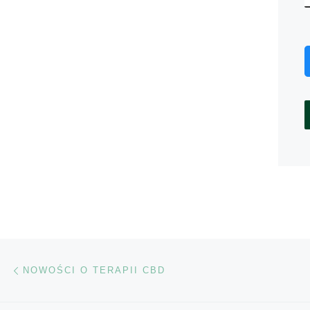
Nawigacja wpisu
Poprzedni wpis
NOWOŚCI O TERAPII CBD