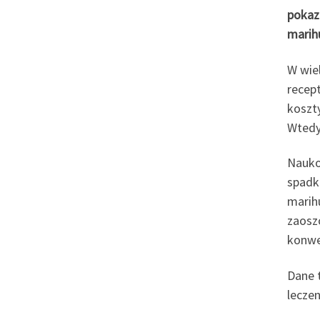
pokaza
marih
W wie
recept
koszt
Wtedy
Nauko
spadk
marih
zaosz
konwen
Dane 
leczen