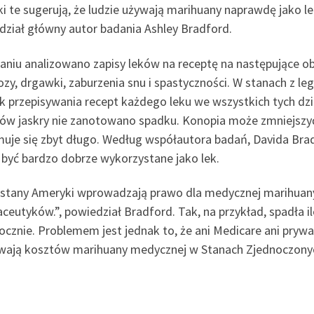
i te sugerują, że ludzie używają marihuany naprawdę jako lek
dział główny autor badania Ashley Bradford.
niu analizowano zapisy leków na receptę na następujące obja
ozy, drgawki, zaburzenia snu i spastyczności. W stanach z
k przepisywania recept każdego leku we wszystkich tych dz
ów jaskry nie zanotowano spadku. Konopia może zmniejszyć 
muje się zbyt długo. Według współautora badań, Davida Brad
być bardzo dobrze wykorzystane jako lek.
i stany Ameryki wprowadzają prawo dla medycznej marihuany
ceutyków.”, powiedział Bradford. Tak, na przykład, spadła 
ocznie. Problemem jest jednak to, że ani Medicare ani pryw
wają kosztów marihuany medycznej w Stanach Zjednoczony