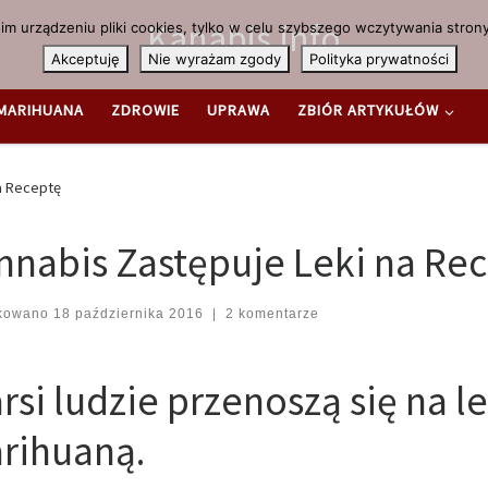
Kanabis.info
m urządzeniu pliki cookies, tylko w celu szybszego wczytywania strony
Akceptuję
Nie wyrażam zgody
Polityka prywatności
MARIHUANA
ZDROWIE
UPRAWA
ZBIÓR ARTYKUŁÓW
a Receptę
nnabis Zastępuje Leki na Re
ikowano
18 października 2016
|
2 komentarze
arsi ludzie przenoszą się na
rihuaną.