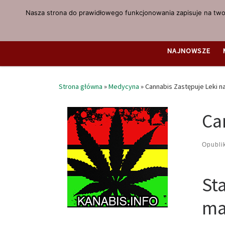
Nasza strona do prawidłowego funkcjonowania zapisuje na twoi
Przejdź do treści
NAJNOWSZE
Strona główna
»
Medycyna
»
Cannabis Zastępuje Leki n
Ca
Opubl
St
ma