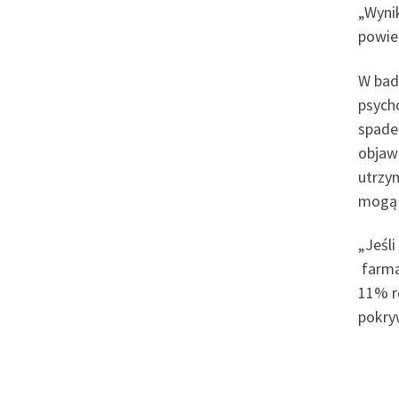
„Wynik
powie
W bada
psych
spade
objaw
utrzy
mogą 
„Jeśl
farma
11% r
pokry