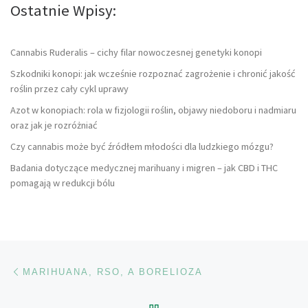
Ostatnie Wpisy:
Cannabis Ruderalis – cichy filar nowoczesnej genetyki konopi
Szkodniki konopi: jak wcześnie rozpoznać zagrożenie i chronić jakość
roślin przez cały cykl uprawy
Azot w konopiach: rola w fizjologii roślin, objawy niedoboru i nadmiaru
oraz jak je rozróżniać
Czy cannabis może być źródłem młodości dla ludzkiego mózgu?
Badania dotyczące medycznej marihuany i migren – jak CBD i THC
pomagają w redukcji bólu
Nawigacja wpisu
Poprzedni wpis
MARIHUANA, RSO, A BORELIOZA
POWRÓT DO LISTY POS