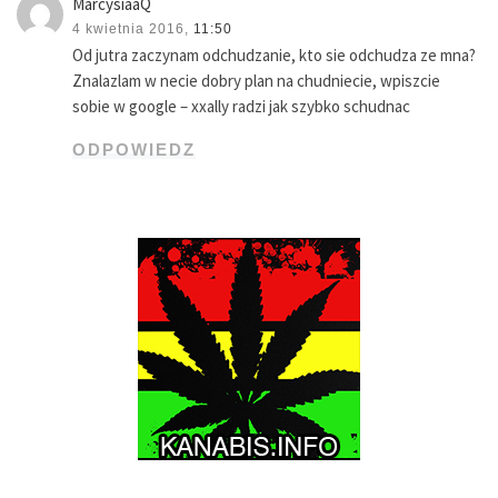
MarcysiaaQ
4 kwietnia 2016,
11:50
Od jutra zaczynam odchudzanie, kto sie odchudza ze mna?
Znalazlam w necie dobry plan na chudniecie, wpiszcie
sobie w google – xxally radzi jak szybko schudnac
ODPOWIEDZ