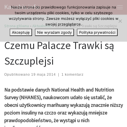
Kanabis.info
Nasza strona do prawidłowego funkcjonowania zapisuje na
Przejdź do treści
Me
twoim urządzeniu pliki cookies, tylko w celu szybszego
wczytywania strony. Zawsze możesz wyłączyć pliki cookies w
swojej przeglądarce.
Strona główna
»
Aktualności
»
Czemu Palacze Trawki są Szczuplejsi
Akceptuję
Nie wyrażam zgody
Polityka prywatności
Czemu Palacze Trawki są
Szczuplejsi
Opublikowano
19 maja 2014
|
1 komentarz
Na podstawie danych National Health and Nutrition
Survey (NHANES), naukowcom udało się ustalić, że
obecni użytkownicy marihuany wykazują znacznie niższy
poziom insuliny na czczo oraz wykazują mniejsze
prawdopodobieństwo, że wystąpi u nich