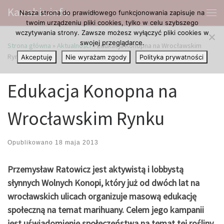
Kanabis.info
Nasza strona do prawidłowego funkcjonowania zapisuje na
Przejdź do treści
Me
twoim urządzeniu pliki cookies, tylko w celu szybszego
wczytywania strony. Zawsze możesz wyłączyć pliki cookies w
swojej przeglądarce.
Strona główna
»
Aktualności
»
Edukacja Konopna na Wrocławskim
Rynku
Akceptuję
Nie wyrażam zgody
Polityka prywatności
Edukacja Konopna na
Wrocławskim Rynku
Opublikowano
18 maja 2013
Przemysław Ratowicz jest aktywistą i lobbystą
słynnych Wolnych Konopi, który już od dwóch lat na
wrocławskich ulicach organizuje masową edukację
społeczną na temat marihuany. Celem jego kampanii
jest uświadomienie społeczeństwa na temat tej rośliny