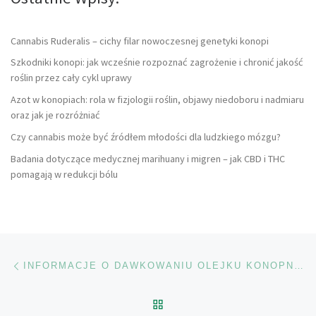
Cannabis Ruderalis – cichy filar nowoczesnej genetyki konopi
Szkodniki konopi: jak wcześnie rozpoznać zagrożenie i chronić jakość
roślin przez cały cykl uprawy
Azot w konopiach: rola w fizjologii roślin, objawy niedoboru i nadmiaru
oraz jak je rozróżniać
Czy cannabis może być źródłem młodości dla ludzkiego mózgu?
Badania dotyczące medycznej marihuany i migren – jak CBD i THC
pomagają w redukcji bólu
Nawigacja wpisu
Poprzedni wpis
INFORMACJE O DAWKOWANIU OLEJKU KONOPNEGO
POWRÓT DO LISTY POS