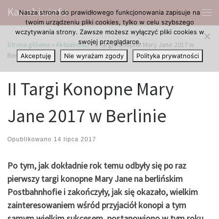
Kanabis.info
Nasza strona do prawidłowego funkcjonowania zapisuje na
Przejdź do treści
Me
twoim urządzeniu pliki cookies, tylko w celu szybszego
wczytywania strony. Zawsze możesz wyłączyć pliki cookies w
swojej przeglądarce.
Strona główna
»
Aktualności
»
II Targi Konopne Mary Jane 2017 w
Berlinie
Akceptuję
Nie wyrażam zgody
Polityka prywatności
II Targi Konopne Mary
Jane 2017 w Berlinie
Opublikowano
14 lipca 2017
Po tym, jak dokładnie rok temu odbyły się po raz
pierwszy targi konopne Mary Jane na berlińskim
Postbahnhofie i zakończyły, jak się okazało, wielkim
zainteresowaniem wśród przyjaciół konopi a tym
samym wielkim sukcesem, postanowiono w tym roku