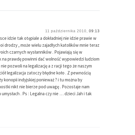
11 października 2010,
09:13
ce idzie tak otępiale a dokładniej nie idzie prawie w
i drodzy , może wielu zajadłych katolików mnie teraz
swoich czarnych wysłanników . Pojawiają się w
tak na prawdę powinni dać wolność wypowiedzi ludziom
e pozwoli na legalizację a z racji tego że naszym
iół legalizacja zatoczy błędne koło . Z pewnością
 konopii indyjskiej ponieważ ? i tu można by
stki nikt nie bierze pod uwagę . Pozostaje nam
 umysłach . Ps : Legalna czy nie … dzieci Jah i tak