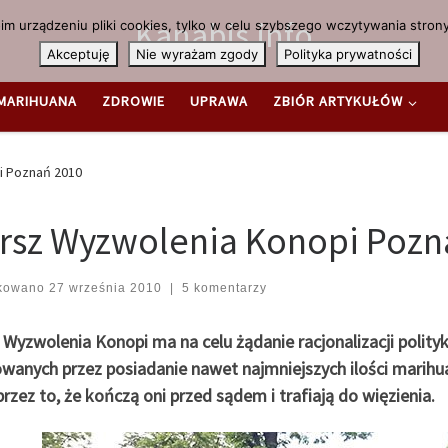
Kanabis.info
m urządzeniu pliki cookies, tylko w celu szybszego wczytywania strony
Akceptuję
Nie wyrażam zgody
Polityka prywatności
MARIHUANA
ZDROWIE
UPRAWA
ZBIÓR ARTYKUŁÓW
i Poznań 2010
rsz Wyzwolenia Konopi Pozn
ikowano
27 września 2010
|
5 komentarzy
Wyzwolenia Konopi ma na celu żądanie racjonalizacji polityk
wanych przez posiadanie nawet najmniejszych ilości marihuan
przez to, że kończą oni przed sądem i trafiają do więzienia.