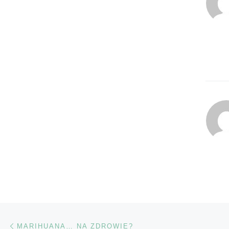
Nawigacja wpisu
Poprzedni wpis
MARIHUANA… NA ZDROWIE?