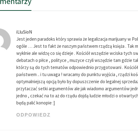
omentarzy
iLluSioN
Jest jeden paradoks który sprawia że legalizacja marijuany w Pols
ogóle … Jest to fakt że naszym państwem rządzą księża . Tak mo
wyklnie ale widzę co się dzieje . Kościół wszędzie wciska tych 
debatach o piłce , polityce , muzyce czyli wszędzie tam gdzie 
którzy są do tych tematów odpowiednio przygotowani . Kościół ni
państwem .. i tu uwaga ! wracamy do punktu wyjścia , rządzi kośc
optymalniejszą opcją było by dopuszczenie do legalnej sprzedaży
przytaczać setki argumentów ale jak wiadomo argumentów jedno
jedno , czekać na to aż do rządu dojdą ludzie młodzi o otwartych
będą palić konopie :]
ODPOWIEDZ