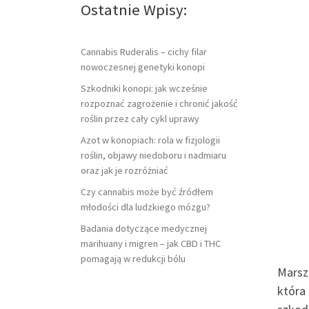
Ostatnie Wpisy:
Cannabis Ruderalis – cichy filar
nowoczesnej genetyki konopi
Szkodniki konopi: jak wcześnie
rozpoznać zagrożenie i chronić jakość
roślin przez cały cykl uprawy
Azot w konopiach: rola w fizjologii
roślin, objawy niedoboru i nadmiaru
oraz jak je rozróżniać
Czy cannabis może być źródłem
młodości dla ludzkiego mózgu?
Badania dotyczące medycznej
marihuany i migren – jak CBD i THC
pomagają w redukcji bólu
Marsz
która 