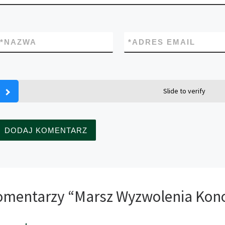
*
NAZWA
*
ADRES EMAIL
Slide to verify
omentarzy “Marsz Wyzwolenia Kon