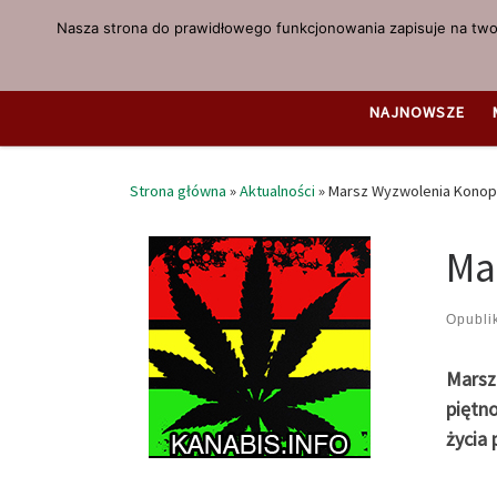
Nasza strona do prawidłowego funkcjonowania zapisuje na twoi
Przejdź do treści
NAJNOWSZE
Strona główna
»
Aktualności
»
Marsz Wyzwolenia Konop
Ma
Opubl
Marsz 
piętno
życia 