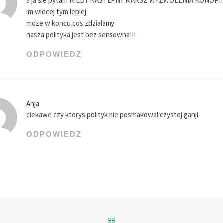
a ja sie pytam KIEDY NASTEPNY MARSZ WYZWOLENIA KONOPII?
im wiecej tym lepiej
moze w koncu cos zdzialamy
nasza polityka jest bez sensowna!!!
ODPOWIEDZ
Anja
ciekawe czy ktorys polityk nie posmakowal czystej ganji
ODPOWIEDZ
POWRÓT DO LISTY POS