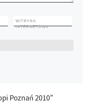
WITRYNA
INTERNETOWA
opi Poznań 2010”