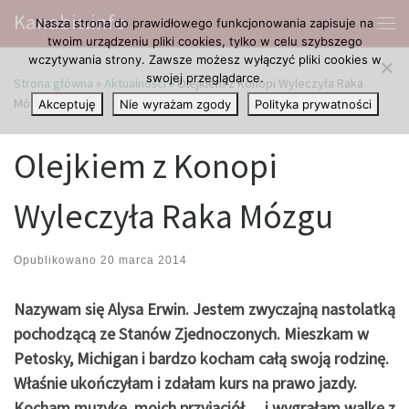
Kanabis.info
Nasza strona do prawidłowego funkcjonowania zapisuje na
Przejdź do treści
Me
twoim urządzeniu pliki cookies, tylko w celu szybszego
wczytywania strony. Zawsze możesz wyłączyć pliki cookies w
swojej przeglądarce.
Strona główna
»
Aktualności
»
Olejkiem z Konopi Wyleczyła Raka
Mózgu
Akceptuję
Nie wyrażam zgody
Polityka prywatności
Olejkiem z Konopi
Wyleczyła Raka Mózgu
Opublikowano
20 marca 2014
Nazywam się Alysa Erwin. Jestem zwyczajną nastolatką
pochodzącą ze Stanów Zjednoczonych. Mieszkam w
Petosky, Michigan i bardzo kocham całą swoją rodzinę.
Właśnie ukończyłam i zdałam kurs na prawo jazdy.
Kocham muzykę, moich przyjaciół… i wygrałam walkę z