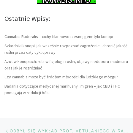
Ostatnie Wpisy:
Cannabis Ruderalis – cichy filar nowoczesnej genetyki konopi
Szkodniki konopi: jak wcześnie rozpoznać zagrożenie i chronić jakość
roślin przez cały cykl uprawy
Azot w konopiach: rola w fizjologii roślin, objawy niedoboru i nadmiaru
oraz jak je rozróżniać
Czy cannabis może być źródłem młodości dla ludzkiego mózgu?
Badania dotyczące medycznej marihuany i migren – jak CBD i THC
pomagają w redukcji bólu
Nawigacja wpisu
Poprzedni wpis
ODBYŁ SIĘ WYKŁAD PROF. VETULANIEGO W RAMACH – MARIHUANA ZASTOSOWANIA MEDYCZNE