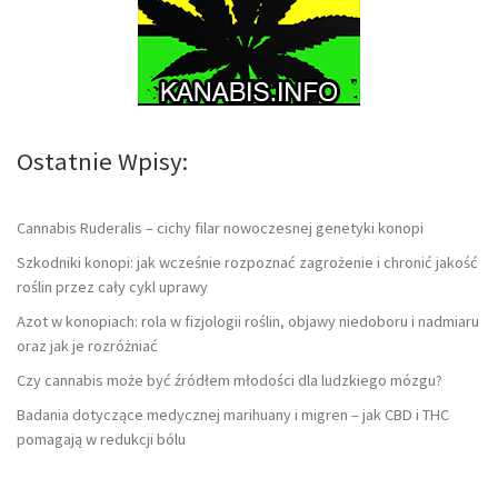
Ostatnie Wpisy:
Cannabis Ruderalis – cichy filar nowoczesnej genetyki konopi
Szkodniki konopi: jak wcześnie rozpoznać zagrożenie i chronić jakość
roślin przez cały cykl uprawy
Azot w konopiach: rola w fizjologii roślin, objawy niedoboru i nadmiaru
oraz jak je rozróżniać
Czy cannabis może być źródłem młodości dla ludzkiego mózgu?
Badania dotyczące medycznej marihuany i migren – jak CBD i THC
pomagają w redukcji bólu