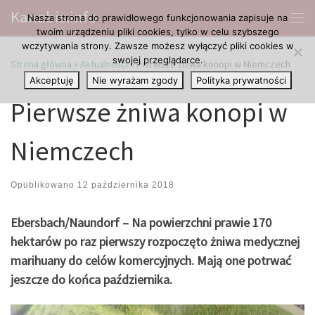
Kanabis.info
Nasza strona do prawidłowego funkcjonowania zapisuje na
Przejdź do treści
Me
twoim urządzeniu pliki cookies, tylko w celu szybszego
wczytywania strony. Zawsze możesz wyłączyć pliki cookies w
swojej przeglądarce.
Strona główna
»
Aktualności
»
Pierwsze żniwa konopi w Niemczech
Akceptuję
Nie wyrażam zgody
Polityka prywatności
Pierwsze żniwa konopi w
Niemczech
Opublikowano
12 października 2018
Ebersbach/Naundorf – Na powierzchni prawie 170
hektarów po raz pierwszy rozpoczęto żniwa medycznej
marihuany do celów komercyjnych. Mają one potrwać
jeszcze do końca października.