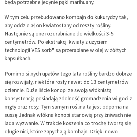
będą potrzebne jedynie pąki marihuany.
W tym celu przebudowano kombajn do kukurydzy tak,
aby oddzielał on kwiatostany od reszty rośliny.
Następnie są one rozdrabniane do wielkości 3-5
centymetrów. Po ekstrakcji kwiaty z użyciem
technologii VESIsorb® są przerabiane w olej w żółtych
kapsułkach.
Pomimo silnych upałów tego lata rośliny bardzo dobrze
się rozwijały, niektóre rosły nawet do 13 centymetrów
dziennie. Duże liście konopi ze swoją włóknistą
konsystencją posiadają zdolność gromadzenia wilgoci z
mgły oraz rosy. Tym samym roślina ta jest odporna na
suszę Jednak włókna konopi stanowią przy żniwach nie
lada wyzwanie. W trakcie koszenia co trochę tworzą się
długie nici, które zapychają kombajn. Dzięki nowo