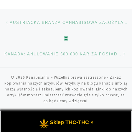
Nawigacja wpisu
Poprzedni wpis
AUSTRIACKA BRANŻA CANNABISOWA ZAŁOŻYŁA STOWARZYSZENIE
POWRÓT DO LISTY POS
Na
KANADA: ANULOWANIE 500.000 KAR ZA POSIADANIE MARIHUANY
© 2026
Kanabis.info
– Wszelkie prawa zastrzeżone
- Zakaz
kopiowania naszych artykułów. Artykuły na blogu kanabis.info są
naszą własnością i zakazujemy ich kopiowania. Linki do naszych
artykułów możesz umieszczać wszędzie gdzie tylko chcesz, za
co będziemy wdzięczni.
Sklep THC-THC »