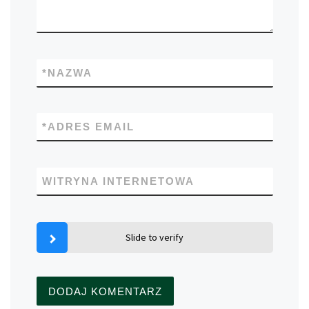
*
NAZWA
*
ADRES EMAIL
WITRYNA INTERNETOWA
Slide to verify