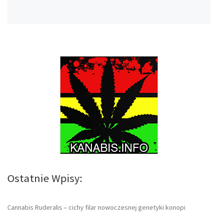
Ostatnie Wpisy:
Cannabis Ruderalis – cichy filar nowoczesnej genetyki konopi