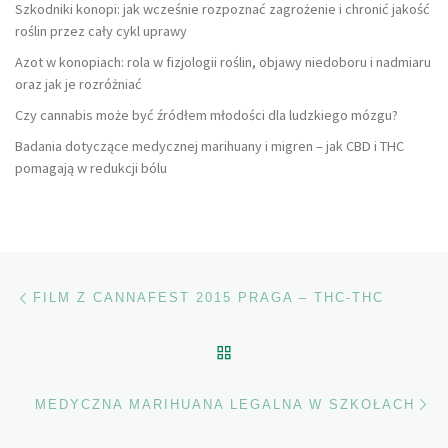
Szkodniki konopi: jak wcześnie rozpoznać zagrożenie i chronić jakość
roślin przez cały cykl uprawy
Azot w konopiach: rola w fizjologii roślin, objawy niedoboru i nadmiaru
oraz jak je rozróżniać
Czy cannabis może być źródłem młodości dla ludzkiego mózgu?
Badania dotyczące medycznej marihuany i migren – jak CBD i THC
pomagają w redukcji bólu
Nawigacja wpisu
Poprzedni wpis
FILM Z CANNAFEST 2015 PRAGA – THC-THC
POWRÓT DO LISTY POS
Na
MEDYCZNA MARIHUANA LEGALNA W SZKOŁACH