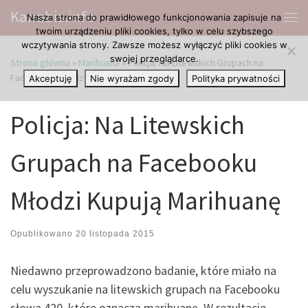
Kanabis.info
Nasza strona do prawidłowego funkcjonowania zapisuje na
Przejdź do treści
Me
twoim urządzeniu pliki cookies, tylko w celu szybszego
wczytywania strony. Zawsze możesz wyłączyć pliki cookies w
swojej przeglądarce.
Strona główna
»
Marihuana
»
Policja: Na Litewskich Grupach na
Facebooku Młodzi Kupują Marihuanę
Akceptuję
Nie wyrażam zgody
Polityka prywatności
Policja: Na Litewskich
Grupach na Facebooku
Młodzi Kupują Marihuanę
Opublikowano
20 listopada 2015
Niedawno przeprowadzono badanie, które miało na
celu wyszukanie na litewskich grupach na Facebooku
słowa 420, które oznacza marihuanę. W rezultacie