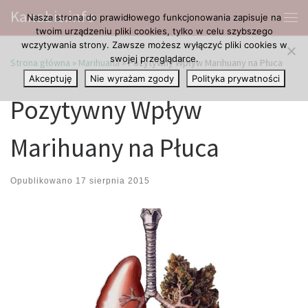
Kanabis.info
Nasza strona do prawidłowego funkcjonowania zapisuje na
Przejdź do treści
Me
twoim urządzeniu pliki cookies, tylko w celu szybszego
wczytywania strony. Zawsze możesz wyłączyć pliki cookies w
swojej przeglądarce.
Strona główna
»
Marihuana
»
Pozytywny Wpływ Marihuany na Płuca
Akceptuję
Nie wyrażam zgody
Polityka prywatności
Pozytywny Wpływ
Marihuany na Płuca
Opublikowano
17 sierpnia 2015