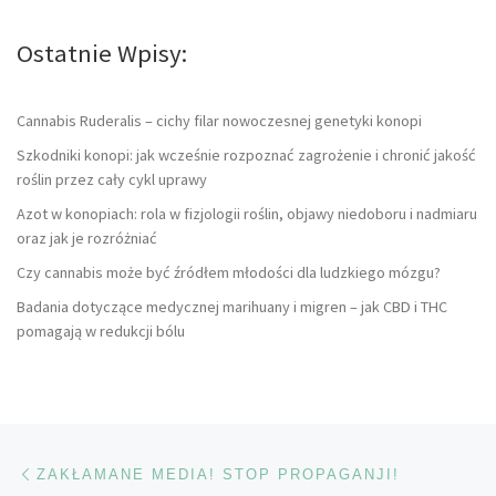
Ostatnie Wpisy:
Cannabis Ruderalis – cichy filar nowoczesnej genetyki konopi
Szkodniki konopi: jak wcześnie rozpoznać zagrożenie i chronić jakość
roślin przez cały cykl uprawy
Azot w konopiach: rola w fizjologii roślin, objawy niedoboru i nadmiaru
oraz jak je rozróżniać
Czy cannabis może być źródłem młodości dla ludzkiego mózgu?
Badania dotyczące medycznej marihuany i migren – jak CBD i THC
pomagają w redukcji bólu
Nawigacja wpisu
Poprzedni wpis
ZAKŁAMANE MEDIA! STOP PROPAGANJI!