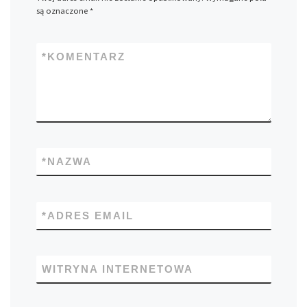
są oznaczone
*
*
KOMENTARZ
*
NAZWA
*
ADRES EMAIL
WITRYNA INTERNETOWA