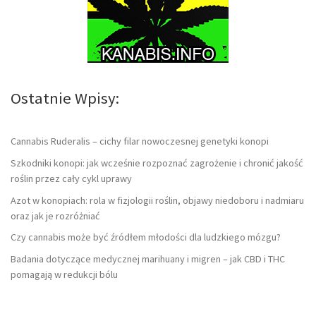
Ostatnie Wpisy:
Cannabis Ruderalis – cichy filar nowoczesnej genetyki konopi
Szkodniki konopi: jak wcześnie rozpoznać zagrożenie i chronić jakość
roślin przez cały cykl uprawy
Azot w konopiach: rola w fizjologii roślin, objawy niedoboru i nadmiaru
oraz jak je rozróżniać
Czy cannabis może być źródłem młodości dla ludzkiego mózgu?
Badania dotyczące medycznej marihuany i migren – jak CBD i THC
pomagają w redukcji bólu