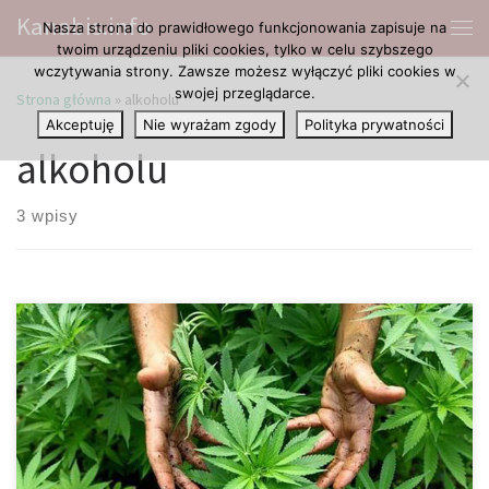
Kanabis.info
Nasza strona do prawidłowego funkcjonowania zapisuje na
Przejdź do treści
Me
twoim urządzeniu pliki cookies, tylko w celu szybszego
wczytywania strony. Zawsze możesz wyłączyć pliki cookies w
swojej przeglądarce.
Strona główna
»
alkoholu
Akceptuję
Nie wyrażam zgody
Polityka prywatności
alkoholu
3 wpisy
Głównym powodem jest to, że politycy są przekupywani przez
przemysł farmakologiczny i alkoholowy, gdyż największym
gałęziom przemysłu nie podoba się legalizacja marihuany, która
prowadzi do ich zagłady. W USA, w stanach, gdzie
zalegalizowano marihuanę odnotowano znaczny spadek
sprzedaży alkoholu. Ludzie po prostu nie chcą pić alkoholu, kiedy