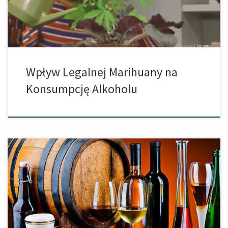
temat marihuany w i alkoholu. Celem było znalezienie dowodów
na to, czy […]
Wpływ Legalnej Marihuany na
Konsumpcję Alkoholu
Jak się okazuje, najwięcej alkoholu spożywa się w Luksemburgu.
Są to dane na tle nie tylko Europy, ale całego świata. Europa
prowadzi także w kolejnych rankingach. Jesteśmy pierwsi jeśli
chodzi o światową produkcję piwa oraz wina. Jak mówią dane
Organizacji Współpracy Gospodarczej i Rozwoju kraje europejskie