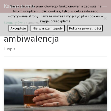
Kanabis.info
Nasza strona do prawidłowego funkcjonowania zapisuje na
Przejdź do treści
Me
twoim urządzeniu pliki cookies, tylko w celu szybszego
wczytywania strony. Zawsze możesz wyłączyć pliki cookies w
swojej przeglądarce.
Strona główna
»
ambiwalencja
Akceptuję
Nie wyrażam zgody
Polityka prywatności
ambiwalencja
1 wpis
Wspomnienia mogą być podstępne. Zwłaszcza, gdy pokazują
przeszłość w lepszym świetle. To pokazuje publikacja o wpływie
nostalgii na wyjście z uzależnienia. Rzucić czy znowu zacząć
konsumować? Po odstawieniu narkotyku uczucia i myśli mogą się
zmieniać. Z jednej strony istnieje pragnienie zaprzestania
konsumpcji, ponieważ negatywne skutki są przeważające. Z