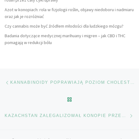
Azot w konopiach: rola w fizjologii roślin, objawy niedoboru i nadmiaru
oraz jak je rozróżniać
Czy cannabis może być źródłem młodości dla ludzkiego mózgu?
Badania dotyczące medycznej marihuany i migren – jak CBD i THC
pomagają w redukcji bólu
Nawigacja wpisu
Poprzedni wpis
KANNABINOIDY POPRAWIAJĄ POZIOM CHOLESTEROLU I POMAGAJĄ SCHUDNĄĆ
POWRÓT DO LISTY POS
Na
KAZACHSTAN ZALEGALIZOWAŁ KONOPIE PRZEMYSŁOWE I STARTUJE PROJEKT PILOTAŻOWY