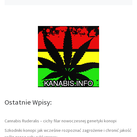
Ostatnie Wpisy:
Cannabis Ruderalis – cichy filar nowoczesnej genetyki konopi
Szkodniki konopi: jak wcześnie rozpoznać zagrożenie i chronić jakość
roślin przez cały cykl uprawy