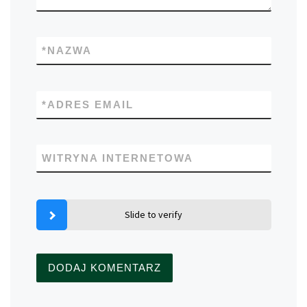
*
NAZWA
*
ADRES EMAIL
WITRYNA INTERNETOWA
Slide to verify