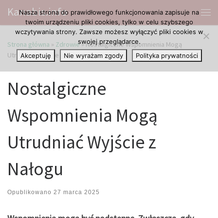
Kanabis.info
Nasza strona do prawidłowego funkcjonowania zapisuje na
Przejdź do treści
Me
twoim urządzeniu pliki cookies, tylko w celu szybszego
wczytywania strony. Zawsze możesz wyłączyć pliki cookies w
swojej przeglądarce.
Strona główna
»
Zdrowie
»
Nostalgiczne Wspomnienia Mogą
Utrudniać Wyjście z Nałogu
Akceptuję
Nie wyrażam zgody
Polityka prywatności
Nostalgiczne
Wspomnienia Mogą
Utrudniać Wyjście z
Nałogu
Opublikowano
27 marca 2025