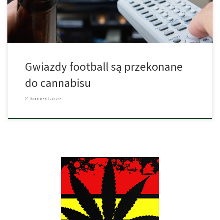
przyznaje się do użytku marihuany na amerykańskim boisku. […]
Gwiazdy football są przekonane
do cannabisu
2 komentarze