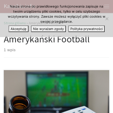
Kanabis.info
Nasza strona do prawidłowego funkcjonowania zapisuje na
Przejdź do treści
Me
twoim urządzeniu pliki cookies, tylko w celu szybszego
wczytywania strony. Zawsze możesz wyłączyć pliki cookies w
swojej przeglądarce.
Strona główna
»
Amerykański Football
Akceptuję
Nie wyrażam zgody
Polityka prywatności
Amerykański Football
1 wpis
Dwie trzecie zawodników prognozuje spadek użycia środków
przeciwbólowych. Mimo, że National Football League, czyli
Narodowa Liga Footballu, jak dotąd nie widziała pożytku z
zastosowania cannabisu, kilku zawodników postanowiło
sprawdzić te poglądy. Według najnowszego sondażu sieci
sportowej Disney ESPN coraz więcej graczy sprawnościowych