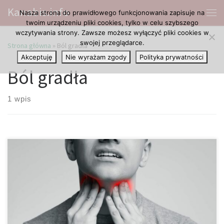
Kanabis.info
Nasza strona do prawidłowego funkcjonowania zapisuje na
Przejdź do treści
Me
twoim urządzeniu pliki cookies, tylko w celu szybszego
wczytywania strony. Zawsze możesz wyłączyć pliki cookies w
swojej przeglądarce.
Strona główna
»
Ból gradła
Akceptuję
Nie wyrażam zgody
Polityka prywatności
Ból gradła
1 wpis
Chociaż zapalanie jointa sprawia wiele przyjemności, to zbyt
dużo tej przyjemności może powodować pewne niedogodności.
Jedną z wielu takich nieprzyjemnych rzecze, o których wiedzą
palacze trawki, jest ból gardła po paleniu. Istnieją różne przyczyny
tego krótkotrwałego, ale irytującego zjawiska. I na szczęście