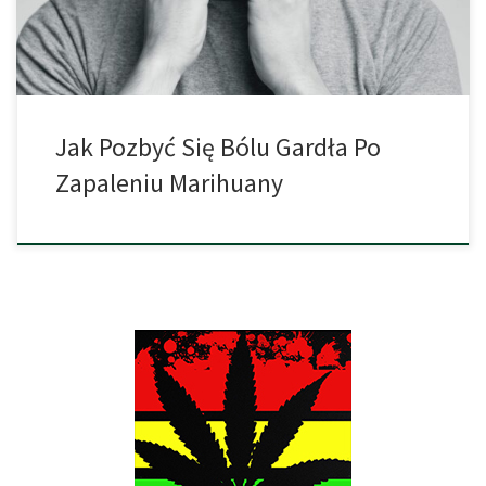
istnieje wiele sposobów, aby złagodzić dyskomfort, gdy tylko […]
Jak Pozbyć Się Bólu Gardła Po
Zapaleniu Marihuany