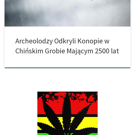
aż trzynaście sadzonek konopi o długości 90cm. Archeolodzy […]
Archeolodzy Odkryli Konopie w
Chińskim Grobie Mającym 2500 lat