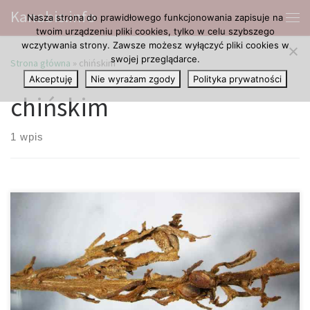
Kanabis.info
Nasza strona do prawidłowego funkcjonowania zapisuje na
Przejdź do treści
Me
twoim urządzeniu pliki cookies, tylko w celu szybszego
wczytywania strony. Zawsze możesz wyłączyć pliki cookies w
swojej przeglądarce.
Strona główna
»
chińskim
Akceptuję
Nie wyrażam zgody
Polityka prywatności
chińskim
1 wpis
Pierwszy raz archeologom udało się odkryć rośliny konopi
indyjskich, które są zachowane w dobrym stanie. W chińskim
Turpan Basin archeolodzy odkopali grób 35-letniego mężczyzny z
Kaukazu, który został pochowany około 2500 lat temu na
drewnianym łożu w towarzystwie marihuany. W grobie znaleziono