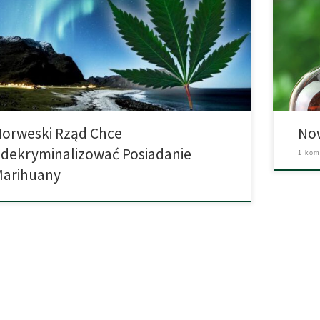
zających, który stanowi, że konsumentom należy
dotyczą
erować leczenie i pomoc w wyjściu z nałogu zamiast ich
niektóre
o karać i umieszczać w więzieniach. „Dziesięciolecia
Podanie
esji nauczyły nas, że kara nie działa. Wręcz przeciwnie,
być pod
 może pogorszyć sytuację”, powiedział […]
1% […]
orweski Rząd Chce
Now
dekryminalizować Posiadanie
1 kom
Marihuany