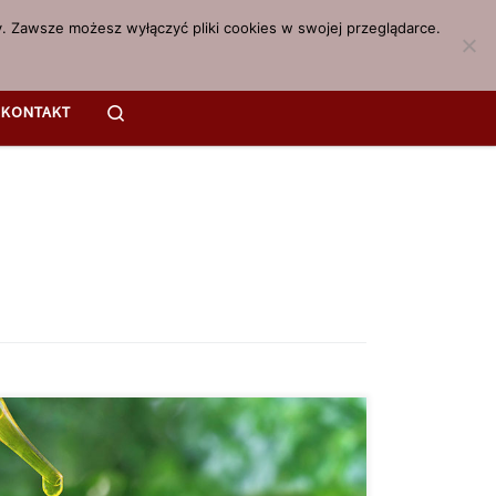
. Zawsze możesz wyłączyć pliki cookies w swojej przeglądarce.
Search
KONTAKT
go słychać na temat terapii cannabidiolem? Każdego
jawiają się nowe niezwykłe odkrycia naukowe