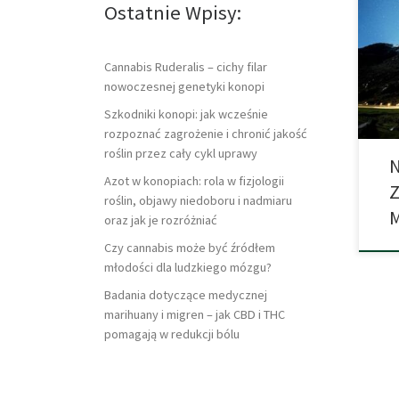
Ostatnie Wpisy:
odur
zaof
za t
repr
Cannabis Ruderalis – cichy filar
kara
nowoczesnej genetyki konopi
Szkodniki konopi: jak wcześnie
rozpoznać zagrożenie i chronić jakość
roślin przez cały cykl uprawy
N
Azot w konopiach: rola w fizjologii
Z
roślin, objawy niedoboru i nadmiaru
oraz jak je rozróżniać
Czy cannabis może być źródłem
młodości dla ludzkiego mózgu?
Badania dotyczące medycznej
marihuany i migren – jak CBD i THC
pomagają w redukcji bólu