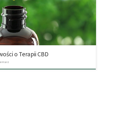
ce wykorzystania CBD (kanabidiolu) w medycynie. Oto
 wiadomości z ostatnich 12 miesięcy na różne tematy.
 domiejscowe: dwa badania wykazały, że CBD może
awane naskórnie u zwierząt w postaci żelu lub maści
ości o Terapii CBD
entarz