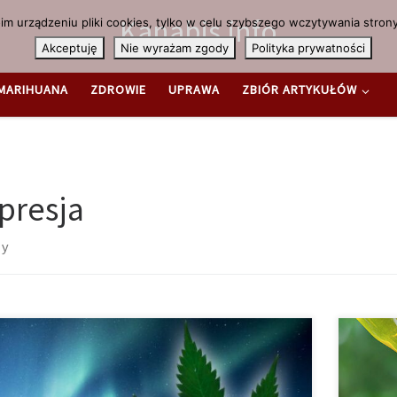
Kanabis.info
m urządzeniu pliki cookies, tylko w celu szybszego wczytywania strony
Akceptuję
Nie wyrażam zgody
Polityka prywatności
MARIHUANA
ZDROWIE
UPRAWA
ZBIÓR ARTYKUŁÓW
presja
sy
eski rząd przedstawił projekt ustawy dekryminalizującej
Co nowe
adanie i zażywanie niewielkich ilości środków
roku po