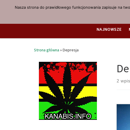
Nasza strona do prawidłowego funkcjonowania zapisuje na twoi
Przejdź do treści
NAJNOWSZE
Strona główna
»
Depresja
De
2 wpi
Norw
posi