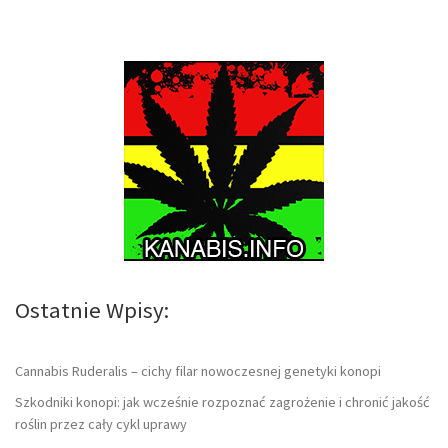
Ostatnie Wpisy:
Cannabis Ruderalis – cichy filar nowoczesnej genetyki konopi
Szkodniki konopi: jak wcześnie rozpoznać zagrożenie i chronić jakość
roślin przez cały cykl uprawy