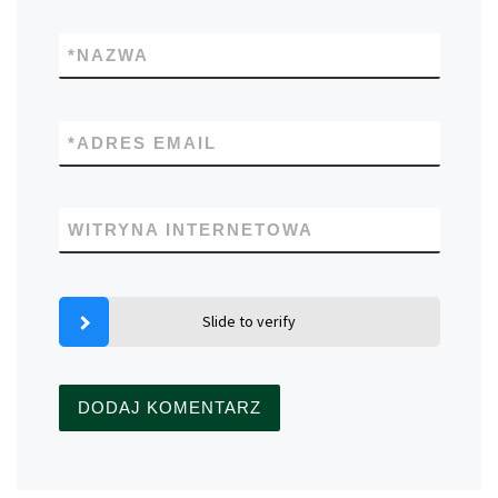
*
NAZWA
*
ADRES EMAIL
WITRYNA INTERNETOWA
Slide to verify