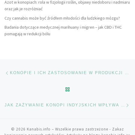
Azot w konopiach: rola w fizjologii roślin, objawy niedoboru i nadmiaru
oraz jak je rozróżniać
Czy cannabis może być źródłem młodości dla ludzkiego mózgu?
Badania dotyczące medycznej marihuany i migren – jak CBD i THC
pomagają w redukcji bólu
Nawigacja wpisu
Poprzedni wpis
KONOPIE I ICH ZASTOSOWANIE W PRODUKCJI BIO-PLASTIKU
POWRÓT DO LISTY POS
Na
JAK ZAŻYWANIE KONOPI INDYJSKICH WPŁYWA NA PRZEBIEG KORONAWIRUSA?
© 2026
Kanabis.info
– Wszelkie prawa zastrzeżone
- Zakaz