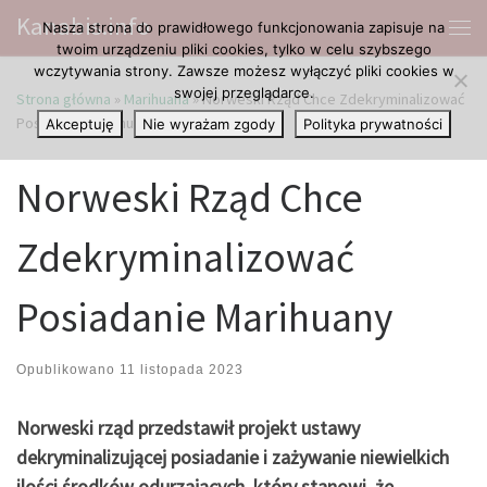
Kanabis.info
Nasza strona do prawidłowego funkcjonowania zapisuje na
Przejdź do treści
Me
twoim urządzeniu pliki cookies, tylko w celu szybszego
wczytywania strony. Zawsze możesz wyłączyć pliki cookies w
swojej przeglądarce.
Strona główna
»
Marihuana
»
Norweski Rząd Chce Zdekryminalizować
Posiadanie Marihuany
Akceptuję
Nie wyrażam zgody
Polityka prywatności
Norweski Rząd Chce
Zdekryminalizować
Posiadanie Marihuany
Opublikowano
11 listopada 2023
Norweski rząd przedstawił projekt ustawy
dekryminalizującej posiadanie i zażywanie niewielkich
ilości środków odurzających, który stanowi, że