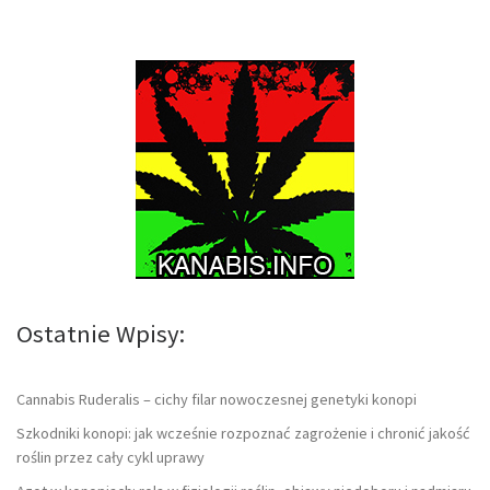
Ostatnie Wpisy:
Cannabis Ruderalis – cichy filar nowoczesnej genetyki konopi
Szkodniki konopi: jak wcześnie rozpoznać zagrożenie i chronić jakość
roślin przez cały cykl uprawy