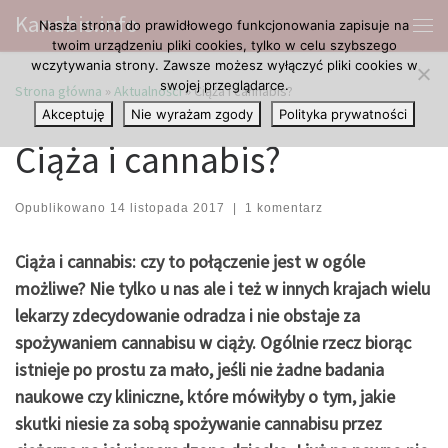
Kanabis.info
Nasza strona do prawidłowego funkcjonowania zapisuje na
Przejdź do treści
Me
twoim urządzeniu pliki cookies, tylko w celu szybszego
wczytywania strony. Zawsze możesz wyłączyć pliki cookies w
swojej przeglądarce.
Strona główna
»
Aktualności
»
Ciąża i cannabis?
Akceptuję
Nie wyrażam zgody
Polityka prywatności
Ciąża i cannabis?
Opublikowano
14 listopada 2017
|
1 komentarz
Ciąża i cannabis: czy to połączenie jest w ogóle
możliwe? Nie tylko u nas ale i też w innych krajach wielu
lekarzy zdecydowanie odradza i nie obstaje za
spożywaniem cannabisu w ciąży. Ogólnie rzecz biorąc
istnieje po prostu za mało, jeśli nie żadne badania
naukowe czy kliniczne, które mówiłyby o tym, jakie
skutki niesie za sobą spożywanie cannabisu przez