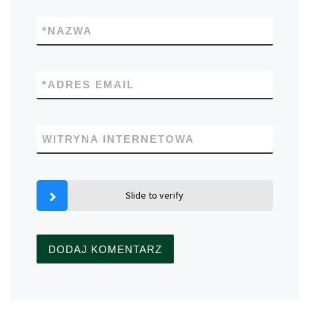
*
NAZWA
*
ADRES EMAIL
WITRYNA INTERNETOWA
Slide to verify