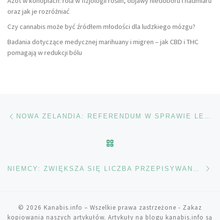
Azot w konopiach: rola w fizjologii roślin, objawy niedoboru i nadmiaru
oraz jak je rozróżniać
Czy cannabis może być źródłem młodości dla ludzkiego mózgu?
Badania dotyczące medycznej marihuany i migren – jak CBD i THC
pomagają w redukcji bólu
Nawigacja wpisu
Poprzedni wpis
NOWA ZELANDIA: REFERENDUM W SPRAWIE LEGALIZACJI CANNABISU
POWRÓT DO LISTY POS
Na
NIEMCY: ZWIĘKSZA SIĘ LICZBA PRZEPISYWANYCH RECEPT NA CANNABIS
© 2026
Kanabis.info
– Wszelkie prawa zastrzeżone
- Zakaz
kopiowania naszych artykułów. Artykuły na blogu kanabis.info są