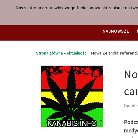
Nasza strona do prawidłowego funkcjonowania zapisuje na twoi
Przejdź do treści
NAJNOWSZE
Strona główna
»
Aktualności
»
Nowa Zelandia: referendu
No
ca
Opubl
Podcz
medycz