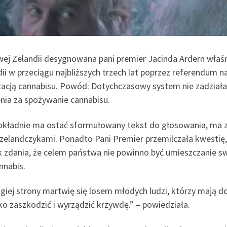
ej Zelandii desygnowana pani premier Jacinda Ardern właśn
dii w przeciągu najbliższych trzech lat poprzez referendu
zacją cannabisu. Powód: Dotychczasowy system nie zadziałał 
enia za spożywanie cannabisu.
okładnie ma ostać sformułowany tekst do głosowania, ma 
elandczykami. Ponadto Pani Premier przemilczała kwestię, ja
k zdania, że celem państwa nie powinno być umieszczanie swo
nnabis.
ugiej strony martwię się losem młodych ludzi, którzy mają d
ko zaszkodzić i wyrządzić krzywdę.” – powiedziała.