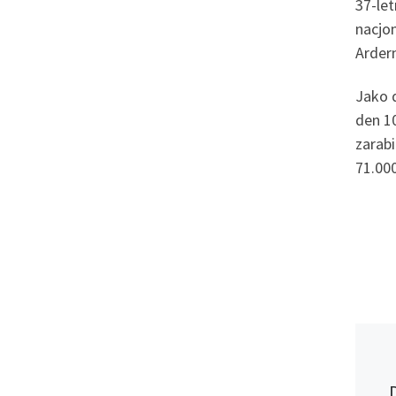
37-let
nacjo
Arder
Jako 
den 1
zarabi
71.00