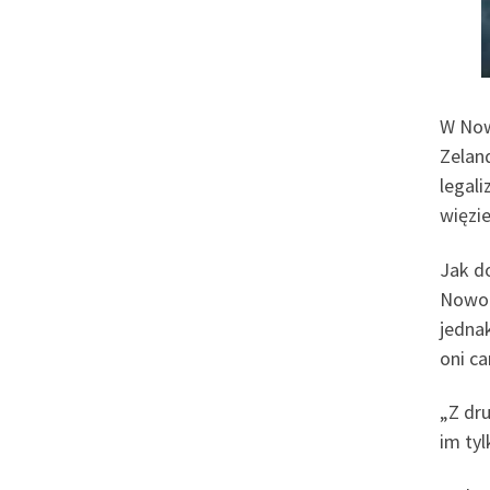
W Now
Zelan
legali
więzi
Jak d
Nowoz
jedna
oni ca
„Z dr
im tyl