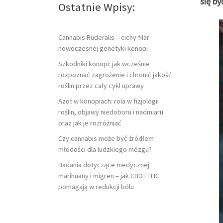
się by
Ostatnie Wpisy:
Cannabis Ruderalis – cichy filar
nowoczesnej genetyki konopi
Szkodniki konopi: jak wcześnie
rozpoznać zagrożenie i chronić jakość
roślin przez cały cykl uprawy
Azot w konopiach: rola w fizjologii
roślin, objawy niedoboru i nadmiaru
oraz jak je rozróżniać
Czy cannabis może być źródłem
młodości dla ludzkiego mózgu?
Badania dotyczące medycznej
marihuany i migren – jak CBD i THC
pomagają w redukcji bólu