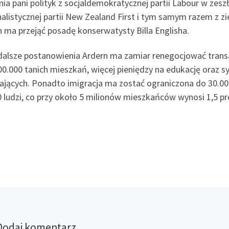
nia pani polityk z socjaldemokratycznej partii Labour w zes
nalistycznej partii New Zealand First i tym samym razem z 
n ma przejąć posadę konserwatysty Billa Englisha.
dalsze postanowienia Ardern ma zamiar renegocjować tran
00.000 tanich mieszkań, więcej pieniędzy na edukację oraz 
ających. Ponadto imigracja ma zostać ograniczona do 30.000 
0 ludzi, co przy około 5 milionów mieszkańców wynosi 1,5 pr
Dodaj komentarz