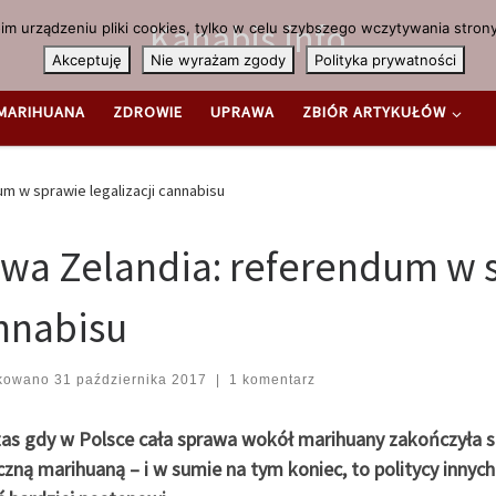
Kanabis.info
m urządzeniu pliki cookies, tylko w celu szybszego wczytywania strony
Akceptuję
Nie wyrażam zgody
Polityka prywatności
MARIHUANA
ZDROWIE
UPRAWA
ZBIÓR ARTYKUŁÓW
m w sprawie legalizacji cannabisu
wa Zelandia: referendum w sp
nnabisu
ikowano
31 października 2017
|
1 komentarz
as gdy w Polsce cała sprawa wokół marihuany zakończyła si
ną marihuaną – i w sumie na tym koniec, to politycy innych