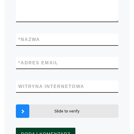
*
NAZWA
*
ADRES EMAIL
WITRYNA INTERNETOWA
Slide to verify