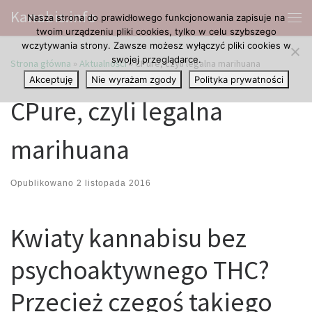
Kanabis.info
Nasza strona do prawidłowego funkcjonowania zapisuje na
Przejdź do treści
Me
twoim urządzeniu pliki cookies, tylko w celu szybszego
wczytywania strony. Zawsze możesz wyłączyć pliki cookies w
swojej przeglądarce.
Strona główna
»
Aktualności
»
CPure, czyli legalna marihuana
Akceptuję
Nie wyrażam zgody
Polityka prywatności
CPure, czyli legalna
marihuana
Opublikowano
2 listopada 2016
Kwiaty kannabisu bez
psychoaktywnego THC?
Przecież czegoś takiego