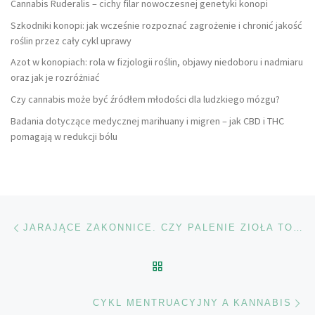
Cannabis Ruderalis – cichy filar nowoczesnej genetyki konopi
Szkodniki konopi: jak wcześnie rozpoznać zagrożenie i chronić jakość
roślin przez cały cykl uprawy
Azot w konopiach: rola w fizjologii roślin, objawy niedoboru i nadmiaru
oraz jak je rozróżniać
Czy cannabis może być źródłem młodości dla ludzkiego mózgu?
Badania dotyczące medycznej marihuany i migren – jak CBD i THC
pomagają w redukcji bólu
Nawigacja wpisu
Poprzedni wpis
JARAJĄCE ZAKONNICE. CZY PALENIE ZIOŁA TO GRZECH?
POWRÓT DO LISTY POS
Na
CYKL MENTRUACYJNY A KANNABIS