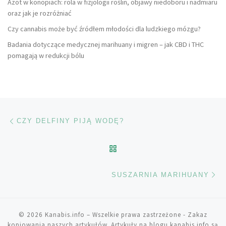
Azot w konopiach: rola w fizjologii roślin, objawy niedoboru i nadmiaru
oraz jak je rozróżniać
Czy cannabis może być źródłem młodości dla ludzkiego mózgu?
Badania dotyczące medycznej marihuany i migren – jak CBD i THC
pomagają w redukcji bólu
Nawigacja wpisu
Poprzedni wpis
CZY DELFINY PIJĄ WODĘ?
POWRÓT DO LISTY POS
Na
SUSZARNIA MARIHUANY
© 2026
Kanabis.info
– Wszelkie prawa zastrzeżone
- Zakaz
kopiowania naszych artykułów. Artykuły na blogu kanabis.info są