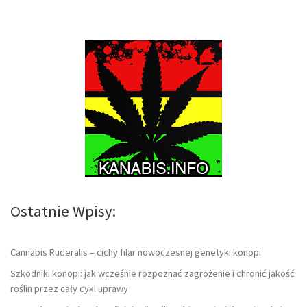
Ostatnie Wpisy:
Cannabis Ruderalis – cichy filar nowoczesnej genetyki konopi
Szkodniki konopi: jak wcześnie rozpoznać zagrożenie i chronić jakość
roślin przez cały cykl uprawy