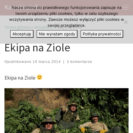
Kanabis.info
Nasza strona do prawidłowego funkcjonowania zapisuje na
Przejdź do treści
Me
twoim urządzeniu pliki cookies, tylko w celu szybszego
wczytywania strony. Zawsze możesz wyłączyć pliki cookies w
swojej przeglądarce.
Strona główna
»
Aktualności
»
Ekipa na Ziole
Akceptuję
Nie wyrażam zgody
Polityka prywatności
Ekipa na Ziole
Opublikowano
10 marca 2014
|
3 komentarze
Ekipa na Ziole