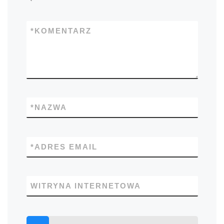
*
KOMENTARZ
*
NAZWA
*
ADRES EMAIL
WITRYNA INTERNETOWA