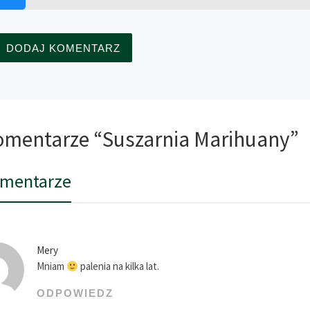
omentarze “Suszarnia Marihuany”
omentarze
Mery
Mniam
palenia na kilka lat.
ODPOWIEDZ