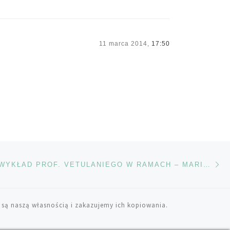
11 marca 2014,
17:50
Na
TÓW
ODBYŁ SIĘ WYKŁAD PROF. VETULANIEGO W RAMACH – MARIHUANA ZASTOSOWANIA MEDYCZNE
 są naszą własnością i zakazujemy ich kopiowania.