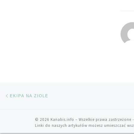
Nawigacja wpisu
Poprzedni wpis
EKIPA NA ZIOLE
© 2026
Kanabis.info
– Wszelkie prawa zastrzeżone
-
Linki do naszych artykułów możesz umieszczać wsz