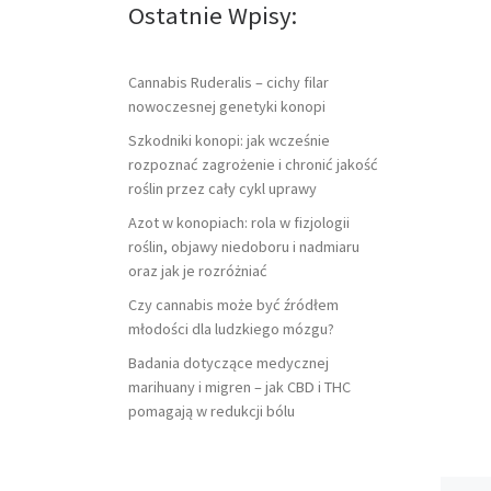
Ostatnie Wpisy:
Cannabis Ruderalis – cichy filar
nowoczesnej genetyki konopi
Szkodniki konopi: jak wcześnie
rozpoznać zagrożenie i chronić jakość
roślin przez cały cykl uprawy
Azot w konopiach: rola w fizjologii
roślin, objawy niedoboru i nadmiaru
oraz jak je rozróżniać
Czy cannabis może być źródłem
młodości dla ludzkiego mózgu?
Badania dotyczące medycznej
marihuany i migren – jak CBD i THC
pomagają w redukcji bólu