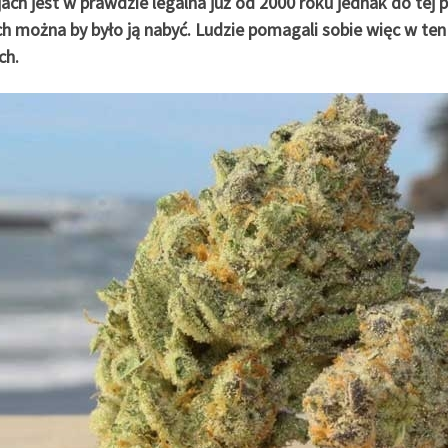
ch jest w prawdzie legalna już od 2000 roku jednak do tej po
ch można by było ją nabyć. Ludzie pomagali sobie więc w te
ch.