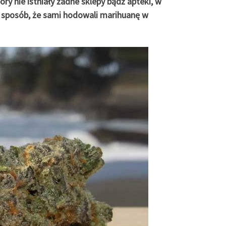
ry nie istniały żadne sklepy bądź apteki, w
n sposób, że sami hodowali marihuanę w