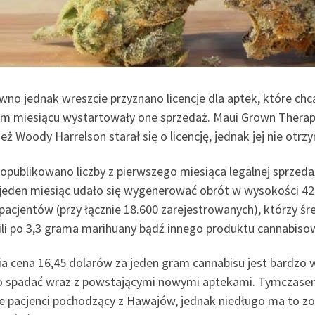
wno jednak wreszcie przyznano licencje dla aptek, które c
m miesiącu wystartowały one sprzedaż. Maui Grown Therapi
ż Woody Harrelson starał się o licencję, jednak jej nie otrz
 opublikowano liczby z pierwszego miesiąca legalnej sprze
 jeden miesiąc udało się wygenerować obrót w wysokości 42
pacjentów (przy łącznie 18.600 zarejestrowanych), którzy śre
ili po 3,3 grama marihuany bądź innego produktu cannabiso
ia cena 16,45 dolarów za jeden gram cannabisu jest bardzo 
 spadać wraz z powstającymi nowymi aptekami. Tymczasem 
ie pacjenci pochodzący z Hawajów, jednak niedługo ma to zo