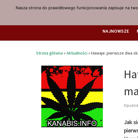
Nasza strona do prawidłowego funkcjonowania zapisuje na twoi
Przejdź do treści
NAJNOWSZE
Strona główna
»
Aktualności
»
Hawaje: pierwsze dwa sk
Ha
ma
Opubl
Jak s
pierw