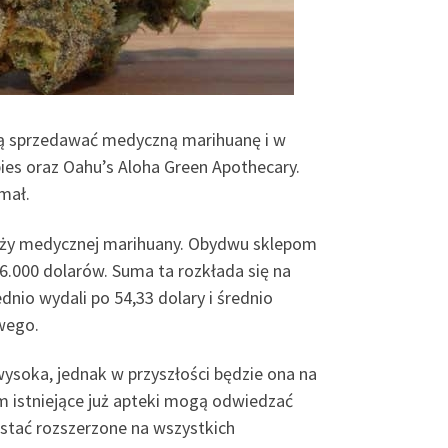
hcą sprzedawać medyczną marihuanę i w
es oraz Oahu’s Aloha Green Apothecary.
ymał.
daży medycznej marihuany. Obydwu sklepom
6.000 dolarów. Suma ta rozkłada się na
dnio wydali po 54,33 dolary i średnio
wego.
wysoka, jednak w przyszłości będzie ona na
istniejące już apteki mogą odwiedzać
stać rozszerzone na wszystkich