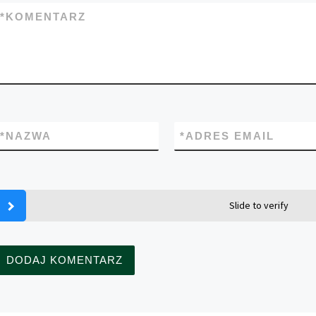
*
KOMENTARZ
*
NAZWA
*
ADRES EMAIL
Slide to verify