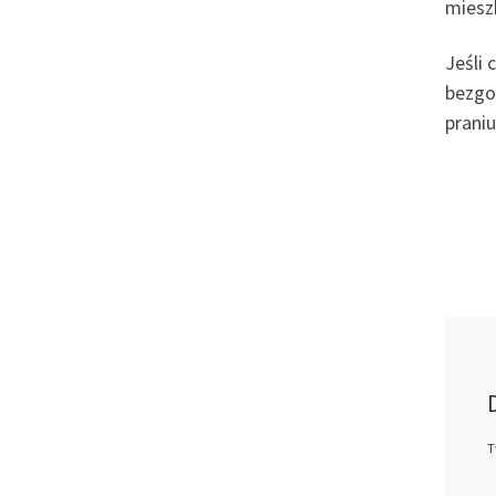
miesz
Jeśli
bezgo
prani
T