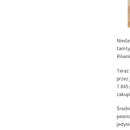
Nieda
tamty
Równie
Teraz
przez
7.845 
zakup
Średn
pewno
jedyn