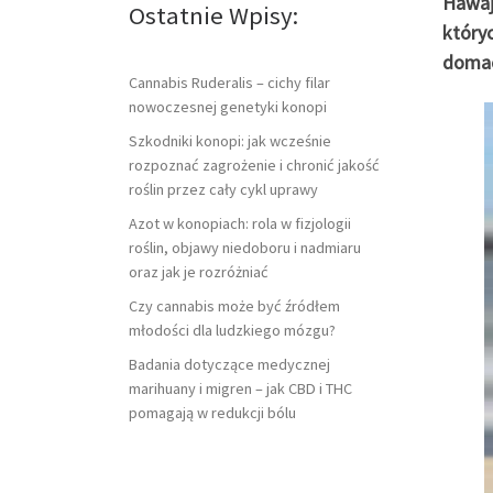
Hawaja
Ostatnie Wpisy:
który
doma
Cannabis Ruderalis – cichy filar
nowoczesnej genetyki konopi
Szkodniki konopi: jak wcześnie
rozpoznać zagrożenie i chronić jakość
roślin przez cały cykl uprawy
Azot w konopiach: rola w fizjologii
roślin, objawy niedoboru i nadmiaru
oraz jak je rozróżniać
Czy cannabis może być źródłem
młodości dla ludzkiego mózgu?
Badania dotyczące medycznej
marihuany i migren – jak CBD i THC
pomagają w redukcji bólu