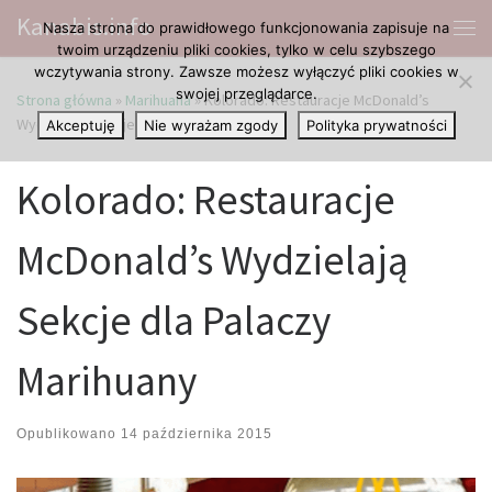
Kanabis.info
Nasza strona do prawidłowego funkcjonowania zapisuje na
Przejdź do treści
Me
twoim urządzeniu pliki cookies, tylko w celu szybszego
wczytywania strony. Zawsze możesz wyłączyć pliki cookies w
swojej przeglądarce.
Strona główna
»
Marihuana
»
Kolorado: Restauracje McDonald’s
Wydzielają Sekcje dla Palaczy Marihuany
Akceptuję
Nie wyrażam zgody
Polityka prywatności
Kolorado: Restauracje
McDonald’s Wydzielają
Sekcje dla Palaczy
Marihuany
Opublikowano
14 października 2015