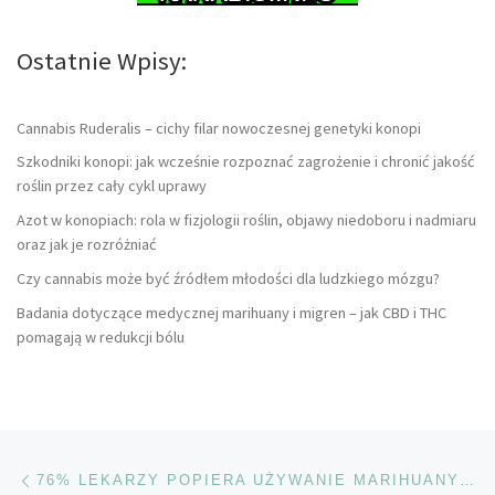
Ostatnie Wpisy:
Cannabis Ruderalis – cichy filar nowoczesnej genetyki konopi
Szkodniki konopi: jak wcześnie rozpoznać zagrożenie i chronić jakość
roślin przez cały cykl uprawy
Azot w konopiach: rola w fizjologii roślin, objawy niedoboru i nadmiaru
oraz jak je rozróżniać
Czy cannabis może być źródłem młodości dla ludzkiego mózgu?
Badania dotyczące medycznej marihuany i migren – jak CBD i THC
pomagają w redukcji bólu
Nawigacja wpisu
Poprzedni wpis
76% LEKARZY POPIERA UŻYWANIE MARIHUANY W CELACH MEDYCZNYCH