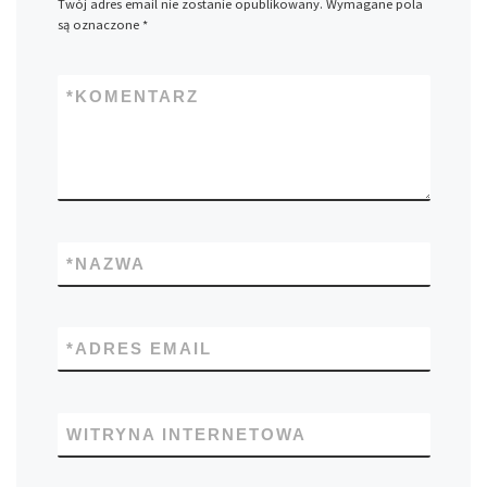
Twój adres email nie zostanie opublikowany.
Wymagane pola
są oznaczone
*
*
KOMENTARZ
*
NAZWA
*
ADRES EMAIL
WITRYNA INTERNETOWA