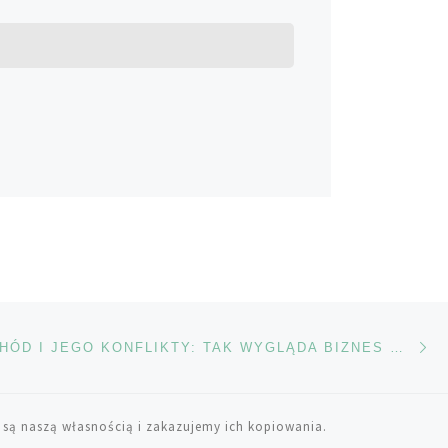
Na
TÓW
BLISKI WSCHÓD I JEGO KONFLIKTY: TAK WYGLĄDA BIZNES MARIHUANY W ŚRODKU WOJNY
 są naszą własnością i zakazujemy ich kopiowania.