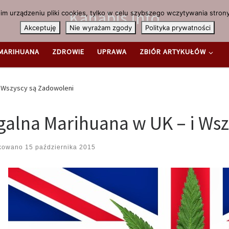
Kanabis.info
m urządzeniu pliki cookies, tylko w celu szybszego wczytywania strony
Akceptuję
Nie wyrażam zgody
Polityka prywatności
MARIHUANA
ZDROWIE
UPRAWA
ZBIÓR ARTYKUŁÓW
i Wszyscy są Zadowoleni
galna Marihuana w UK – i Ws
ikowano
15 października 2015