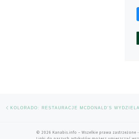
Nawigacja wpisu
Poprzedni wpis
© 2026
Kanabis.info
– Wszelkie prawa zastrzeżone
-
Linki do naszych artykułów możesz umieszczać wsz