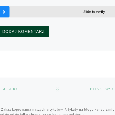
Slide to verify
POWRÓT DO LISTY POS
KOLORADO: RESTAURACJE MCDONALD’S WYDZIELAJĄ SEKCJE DLA PALACZY MARIHUANY
 Zakaz kopiowania naszych artykułów. Artykuły na blogu kanabis.info
ędzie gdzie tylko chcesz, za co będziemy wdzięczni.