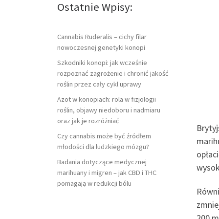
Ostatnie Wpisy:
Cannabis Ruderalis – cichy filar
nowoczesnej genetyki konopi
Szkodniki konopi: jak wcześnie
rozpoznać zagrożenie i chronić jakość
roślin przez cały cykl uprawy
Azot w konopiach: rola w fizjologii
roślin, objawy niedoboru i nadmiaru
oraz jak je rozróżniać
Brytyj
Czy cannabis może być źródłem
marihu
młodości dla ludzkiego mózgu?
opłac
Badania dotyczące medycznej
wysok
marihuany i migren – jak CBD i THC
pomagają w redukcji bólu
Równie
zmnie
200 m