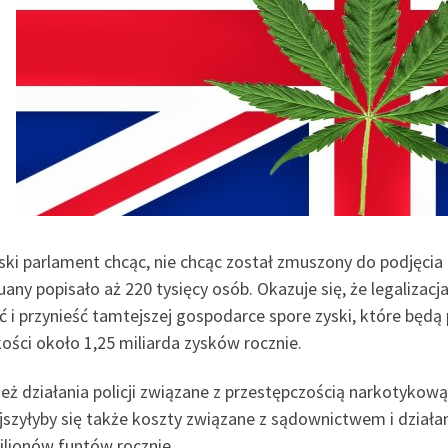
ski parlament chcąc, nie chcąc został zmuszony do podjęcia d
any popisało aż 220 tysięcy osób. Okazuje się, że legalizacj
ić i przynieść tamtejszej gospodarce spore zyski, które bę
ości około 1,25 miliarda zysków rocznie.
ż działania policji związane z przestępczością narkotykową 
jszyłyby się także koszty związane z sądownictwem i działan
ilionów funtów rocznie.