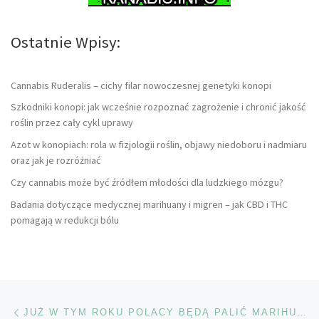
Ostatnie Wpisy:
Cannabis Ruderalis – cichy filar nowoczesnej genetyki konopi
Szkodniki konopi: jak wcześnie rozpoznać zagrożenie i chronić jakość
roślin przez cały cykl uprawy
Azot w konopiach: rola w fizjologii roślin, objawy niedoboru i nadmiaru
oraz jak je rozróżniać
Czy cannabis może być źródłem młodości dla ludzkiego mózgu?
Badania dotyczące medycznej marihuany i migren – jak CBD i THC
pomagają w redukcji bólu
Nawigacja wpisu
Poprzedni wpis
JUŻ W TYM ROKU POLACY BĘDĄ PALIĆ MARIHUANĘ ZUPEŁNIE LEGALNIE