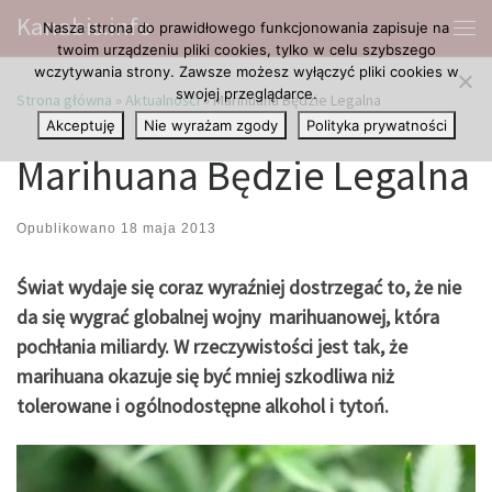
Kanabis.info
Nasza strona do prawidłowego funkcjonowania zapisuje na
Przejdź do treści
Me
twoim urządzeniu pliki cookies, tylko w celu szybszego
wczytywania strony. Zawsze możesz wyłączyć pliki cookies w
swojej przeglądarce.
Strona główna
»
Aktualności
»
Marihuana Będzie Legalna
Akceptuję
Nie wyrażam zgody
Polityka prywatności
Marihuana Będzie Legalna
Opublikowano
18 maja 2013
Świat wydaje się coraz wyraźniej dostrzegać to, że nie
da się wygrać globalnej wojny marihuanowej, która
pochłania miliardy. W rzeczywistości jest tak, że
marihuana okazuje się być mniej szkodliwa niż
tolerowane i ogólnodostępne alkohol i tytoń.