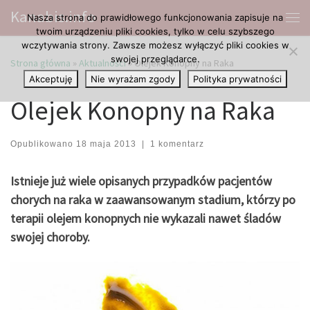
Kanabis.info
Nasza strona do prawidłowego funkcjonowania zapisuje na
Przejdź do treści
Me
twoim urządzeniu pliki cookies, tylko w celu szybszego
wczytywania strony. Zawsze możesz wyłączyć pliki cookies w
swojej przeglądarce.
Strona główna
»
Aktualności
»
Olejek Konopny na Raka
Akceptuję
Nie wyrażam zgody
Polityka prywatności
Olejek Konopny na Raka
Opublikowano
18 maja 2013
|
1 komentarz
Istnieje już wiele opisanych przypadków pacjentów
chorych na raka w zaawansowanym stadium, którzy po
terapii olejem konopnych nie wykazali nawet śladów
swojej choroby.