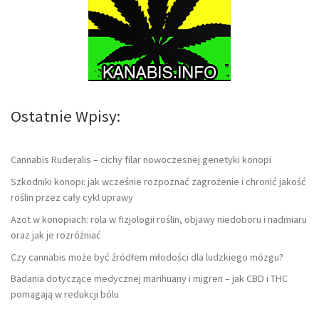
Ostatnie Wpisy:
Cannabis Ruderalis – cichy filar nowoczesnej genetyki konopi
Szkodniki konopi: jak wcześnie rozpoznać zagrożenie i chronić jakość
roślin przez cały cykl uprawy
Azot w konopiach: rola w fizjologii roślin, objawy niedoboru i nadmiaru
oraz jak je rozróżniać
Czy cannabis może być źródłem młodości dla ludzkiego mózgu?
Badania dotyczące medycznej marihuany i migren – jak CBD i THC
pomagają w redukcji bólu