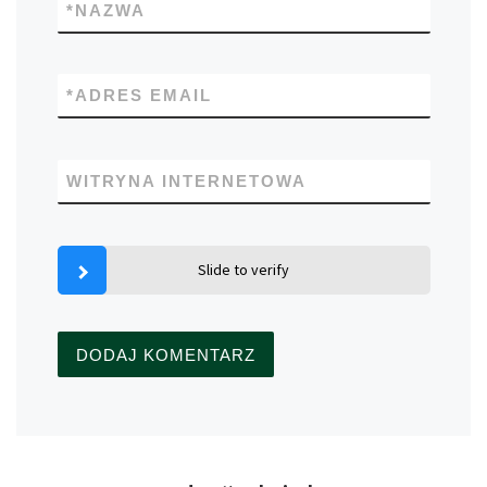
*
NAZWA
*
ADRES EMAIL
WITRYNA INTERNETOWA
Slide to verify