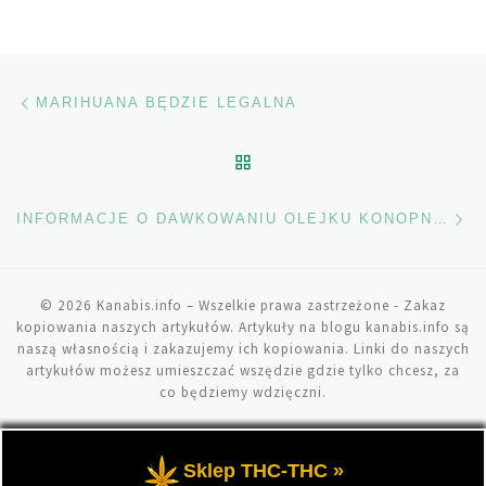
Nawigacja wpisu
Poprzedni wpis
MARIHUANA BĘDZIE LEGALNA
POWRÓT DO LISTY POS
Na
INFORMACJE O DAWKOWANIU OLEJKU KONOPNEGO
© 2026
Kanabis.info
– Wszelkie prawa zastrzeżone
- Zakaz
kopiowania naszych artykułów. Artykuły na blogu kanabis.info są
naszą własnością i zakazujemy ich kopiowania. Linki do naszych
artykułów możesz umieszczać wszędzie gdzie tylko chcesz, za
co będziemy wdzięczni.
Sklep THC-THC »