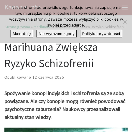
Kanabis.info
Nasza strona do prawidłowego funkcjonowania zapisuje na
Przejdź do treści
Me
twoim urządzeniu pliki cookies, tylko w celu szybszego
wczytywania strony. Zawsze możesz wyłączyć pliki cookies w
swojej przeglądarce.
Strona główna
»
Marihuana
»
Marihuana Zwiększa Ryzyko Schizofrenii
Akceptuję
Nie wyrażam zgody
Polityka prywatności
Marihuana Zwiększa
Ryzyko Schizofrenii
Opublikowano
12 czerwca 2025
Spożywanie konopi indyjskich i schizofrenia są ze sobą
powiązane. Ale czy konopie mogą również powodować
psychotyczne zaburzenia? Naukowcy przeanalizowali
aktualny stan wiedzy.