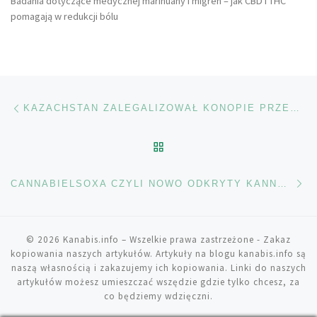
Badania dotyczące medycznej marihuany i migren – jak CBD i THC
pomagają w redukcji bólu
Nawigacja wpisu
Poprzedni wpis
KAZACHSTAN ZALEGALIZOWAŁ KONOPIE PRZEMYSŁOWE I STARTUJE PROJEKT PILOTAŻOWY
POWRÓT DO LISTY POS
Na
CANNABIELSOXA CZYLI NOWO ODKRYTY KANNABINOID
© 2026
Kanabis.info
– Wszelkie prawa zastrzeżone
- Zakaz
kopiowania naszych artykułów. Artykuły na blogu kanabis.info są
naszą własnością i zakazujemy ich kopiowania. Linki do naszych
artykułów możesz umieszczać wszędzie gdzie tylko chcesz, za
co będziemy wdzięczni.