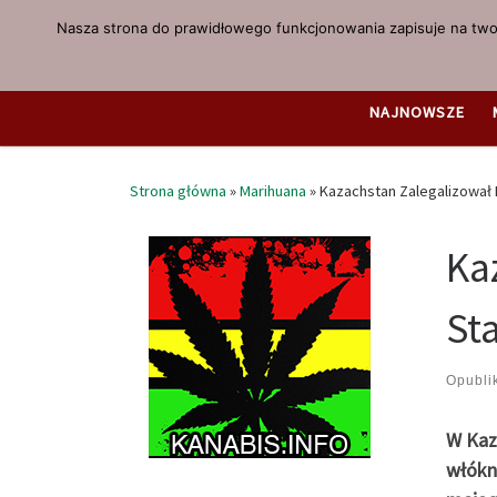
Nasza strona do prawidłowego funkcjonowania zapisuje na twoi
Przejdź do treści
NAJNOWSZE
Strona główna
»
Marihuana
»
Kazachstan Zalegalizował 
Ka
St
Opubl
W Kaz
włókn