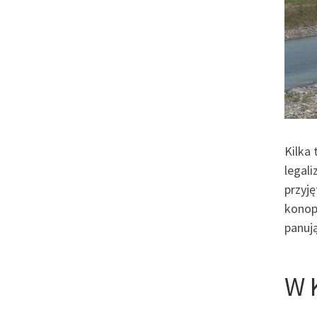
Kilka 
legali
przyj
konopn
panuj
W 