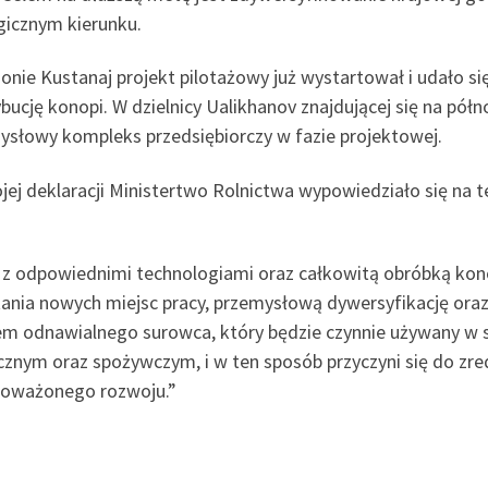
gicznym kierunku.
onie Kustanaj projekt pilotażowy już wystartował i udało si
bucję konopi. W dzielnicy Ualikhanov znajdującej się na półn
ysłowy kompleks przedsiębiorczy w fazie projektowej.
jej deklaracji Ministertwo Rolnictwa wypowiedziało się na
 z odpowiednimi technologiami oraz całkowitą obróbką ko
nia nowych miejsc pracy, przemysłową dywersyfikację oraz e
em odnawialnego surowca, który będzie czynnie używany w 
znym oraz spożywczym, i w ten sposób przyczyni się do zr
oważonego rozwoju.”