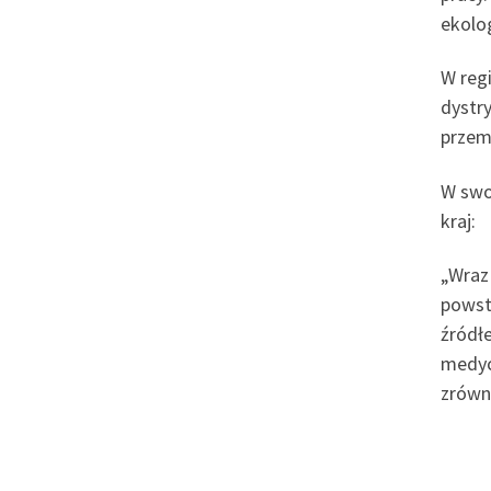
ekolo
W regi
dystry
przem
W swo
kraj:
„Wraz
powsta
źródł
medyc
zrówn