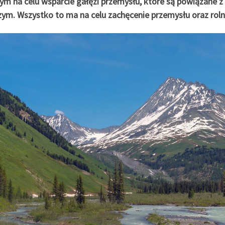
ym na celu wsparcie gałęzi przemysłu, które są powiązane z 
zym. Wszystko to ma na celu zachęcenie przemysłu oraz roln