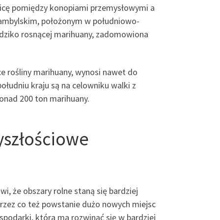
żnicę pomiędzy konopiami przemysłowymi a
e Żambylskim, położonym w południowo-
l dziko rosnącej marihuany, zadomowiona
ące rośliny marihuany, wynosi nawet do
ołudniu kraju są na celowniku walki z
onad 200 ton marihuany.
yszłościowe
i, że obszary rolne staną się bardziej
 przez co też powstanie dużo nowych miejsc
spodarki, która ma rozwinąć się w bardziej