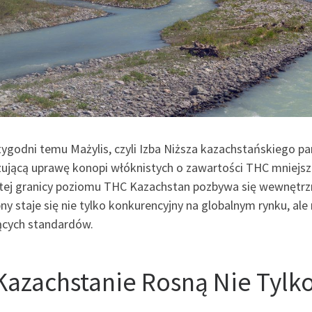
tygodni temu Mażylis, czyli Izba Niższa kazachstańskiego p
zującą uprawę konopi włóknistych o zawartości THC mniejsze
ętej granicy poziomu THC Kazachstan pozbywa się wewnętrznej
y staje się nie tylko konkurencyjny na globalnym rynku, al
ących standardów.
Kazachstanie Rosną Nie Tylk