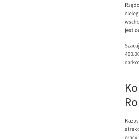
Rządo
niele
wscho
jest 
Szacuj
400.00
narko
Ko
Ro
Kazask
atrakc
pracy