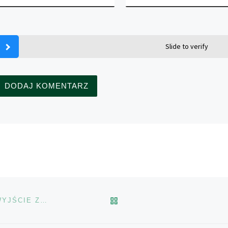
Slide to verify
POWRÓT DO LISTY POS
NOSTALGICZNE WSPOMNIENIA MOGĄ UTRUDNIAĆ WYJŚCIE Z NAŁOGU