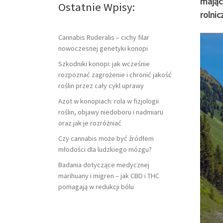
mając
Ostatnie Wpisy:
rolnic
Cannabis Ruderalis – cichy filar
nowoczesnej genetyki konopi
Szkodniki konopi: jak wcześnie
rozpoznać zagrożenie i chronić jakość
roślin przez cały cykl uprawy
Azot w konopiach: rola w fizjologii
roślin, objawy niedoboru i nadmiaru
oraz jak je rozróżniać
Czy cannabis może być źródłem
młodości dla ludzkiego mózgu?
Badania dotyczące medycznej
marihuany i migren – jak CBD i THC
pomagają w redukcji bólu