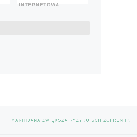
INTERNETOWA
Na
TÓW
MARIHUANA ZWIĘKSZA RYZYKO SCHIZOFRENII