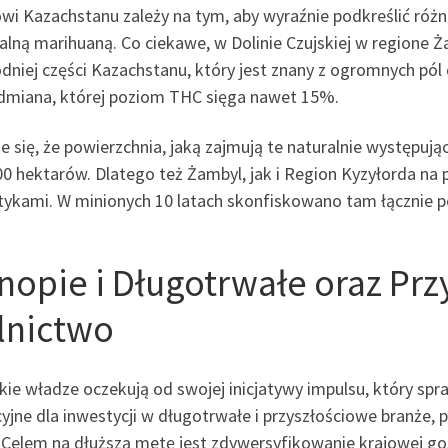
wi Kazachstanu zależy na tym, aby wyraźnie podkreślić ró
galną marihuaną. Co ciekawe, w Dolinie Czujskiej w region
dniej części Kazachstanu, który jest znany z ogromnych pó
odmiana, której poziom THC sięga nawet 15%.
e się, że powierzchnia, jaką zajmują te naturalnie występuj
0 hektarów. Dlatego też Żambyl, jak i Region Kyzyłorda na p
tykami. W minionych 10 latach skonfiskowano tam łącznie p
nopie i Długotrwałe oraz Prz
lnictwo
ie władze oczekują od swojej inicjatywy impulsu, który spraw
yjne dla inwestycji w długotrwałe i przyszłościowe branże,
. Celem na dłuższą metę jest zdywersyfikowanie krajowej go