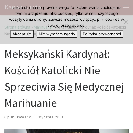
Kanabis.info
Nasza strona do prawidłowego funkcjonowania zapisuje na
Przejdź do treści
Me
twoim urządzeniu pliki cookies, tylko w celu szybszego
wczytywania strony. Zawsze możesz wyłączyć pliki cookies w
swojej przeglądarce.
Strona główna
»
Marihuana
»
Meksykański Kardynał: Kościół Katolicki
Nie Sprzeciwia Się Medycznej Marihuanie
Akceptuję
Nie wyrażam zgody
Polityka prywatności
Meksykański Kardynał:
Kościół Katolicki Nie
Sprzeciwia Się Medycznej
Marihuanie
Opublikowano
11 stycznia 2016