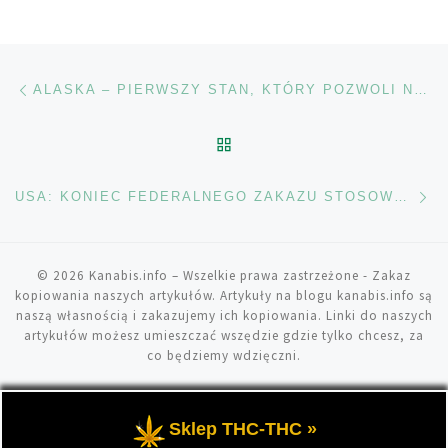
Nawigacja wpisu
Poprzedni wpis
ALASKA – PIERWSZY STAN, KTÓRY POZWOLI NA UŻYWANIE MARIHUANY W MIEJSCACH PUBLICZNYCH
POWRÓT DO LISTY POS
Na
USA: KONIEC FEDERALNEGO ZAKAZU STOSOWANIA MEDYCZNEJ MARIHUANY
© 2026
Kanabis.info
– Wszelkie prawa zastrzeżone
- Zakaz
kopiowania naszych artykułów. Artykuły na blogu kanabis.info są
naszą własnością i zakazujemy ich kopiowania. Linki do naszych
artykułów możesz umieszczać wszędzie gdzie tylko chcesz, za
co będziemy wdzięczni.
Sklep THC-THC »