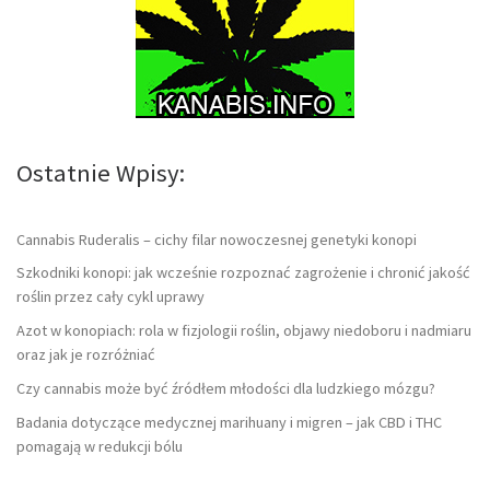
Ostatnie Wpisy:
Cannabis Ruderalis – cichy filar nowoczesnej genetyki konopi
Szkodniki konopi: jak wcześnie rozpoznać zagrożenie i chronić jakość
roślin przez cały cykl uprawy
Azot w konopiach: rola w fizjologii roślin, objawy niedoboru i nadmiaru
oraz jak je rozróżniać
Czy cannabis może być źródłem młodości dla ludzkiego mózgu?
Badania dotyczące medycznej marihuany i migren – jak CBD i THC
pomagają w redukcji bólu