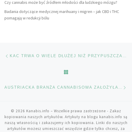
Czy cannabis może być źródłem młodości dla ludzkiego mózgu?
Badania dotyczące medycznej marihuany i migren – jak CBD i THC
pomagają w redukcji bólu
Nawigacja wpisu
Poprzedni wpis
KAC TRWA O WIELE DŁUŻEJ NIŻ PRZYPUSZCZANO
POWRÓT DO LISTY POS
Na
AUSTRIACKA BRANŻA CANNABISOWA ZAŁOŻYŁA STOWARZYSZENIE
© 2026
Kanabis.info
– Wszelkie prawa zastrzeżone
- Zakaz
kopiowania naszych artykułów. Artykuły na blogu kanabis.info są
naszą własnością i zakazujemy ich kopiowania. Linki do naszych
artykułów możesz umieszczać wszędzie gdzie tylko chcesz, za