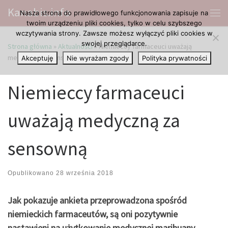
Kanabis.info
Nasza strona do prawidłowego funkcjonowania zapisuje na
Przejdź do treści
Me
twoim urządzeniu pliki cookies, tylko w celu szybszego
wczytywania strony. Zawsze możesz wyłączyć pliki cookies w
swojej przeglądarce.
Strona główna
»
Aktualności
»
Niemieccy farmaceuci uważają
medyczną za sensowną
Akceptuję
Nie wyrażam zgody
Polityka prywatności
Niemieccy farmaceuci
uważają medyczną za
sensowną
Opublikowano
28 września 2018
Jak pokazuje ankieta przeprowadzona spośród
niemieckich farmaceutów, są oni pozytywnie
nastawieni na użytkowanie medycznej marihuany.