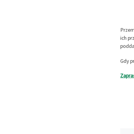
Przemy
ich p
poddan
Gdy p
Zapra