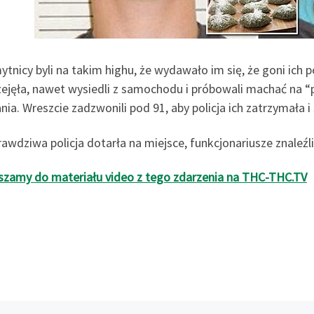
tnicy byli na takim highu, że wydawało im się, że goni ich po
rzejęła, nawet wysiedli z samochodu i próbowali machać na “
ia. Wreszcie zadzwonili pod 91, aby policja ich zatrzymała 
rawdziwa policja dotarła na miejsce, funkcjonariusze znaleź
szamy do materiału video z tego zdarzenia na THC-THC.TV