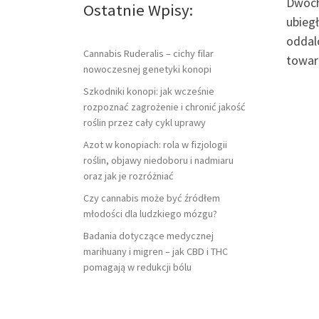
Dwóch
Ostatnie Wpisy:
ubiegł
oddal
Cannabis Ruderalis – cichy filar
towaru
nowoczesnej genetyki konopi
Szkodniki konopi: jak wcześnie
rozpoznać zagrożenie i chronić jakość
roślin przez cały cykl uprawy
Azot w konopiach: rola w fizjologii
roślin, objawy niedoboru i nadmiaru
oraz jak je rozróżniać
Czy cannabis może być źródłem
młodości dla ludzkiego mózgu?
Badania dotyczące medycznej
marihuany i migren – jak CBD i THC
pomagają w redukcji bólu