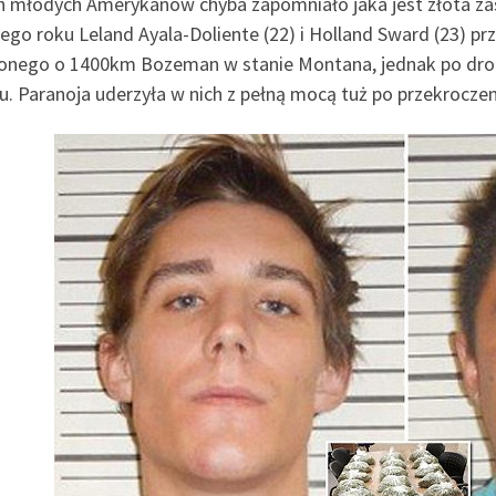
 młodych Amerykanów chyba zapomniało jaka jest złota zas
ego roku Leland Ayala-Doliente (22) i Holland Sward (23) p
onego o 1400km Bozeman w stanie Montana, jednak po dro
. Paranoja uderzyła w nich z pełną mocą tuż po przekroczeni