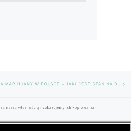
Na
TÓW
LEGALIZACJA MARIHUANY W POLSCE – JAKI JEST STAN NA DZISIAJ?
 są naszą własnością i zakazujemy ich kopiowania.