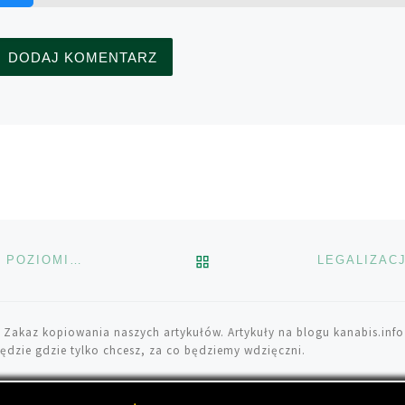
POWRÓT DO LISTY POS
WASZYNGTON: DZIENNA SPRZEDAŻ MARIHUANY NA POZIOMIE 2.3 MLN $
 Zakaz kopiowania naszych artykułów. Artykuły na blogu kanabis.info
ędzie gdzie tylko chcesz, za co będziemy wdzięczni.