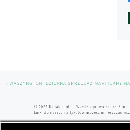
Nawigacja wpisu
Poprzedni wpis
© 2026
Kanabis.info
– Wszelkie prawa zastrzeżone
-
Linki do naszych artykułów możesz umieszczać wsz