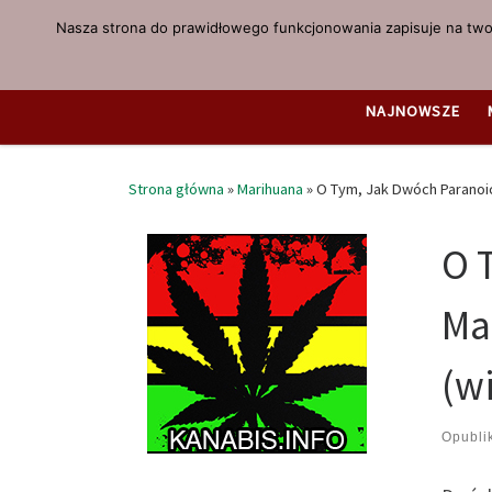
Nasza strona do prawidłowego funkcjonowania zapisuje na twoi
Przejdź do treści
NAJNOWSZE
Strona główna
»
Marihuana
»
O Tym, Jak Dwóch Paranoi
O 
Ma
(w
Opubl