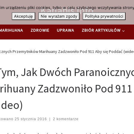
Kanabis.info
m urządzeniu pliki cookies, tylko w celu szybszego wczytywania strony
Akceptuję
Nie wyrażam zgody
Polityka prywatności
MARIHUANA
ZDROWIE
UPRAWA
ZBIÓR ARTYKUŁÓW
cznych Przemytników Marihuany Zadzwoniło Pod 911 Aby się Poddać (wide
Tym, Jak Dwóch Paranoiczny
rihuany Zadzwoniło Pod 911 
ideo)
ikowano
25 stycznia 2016
|
2 komentarze